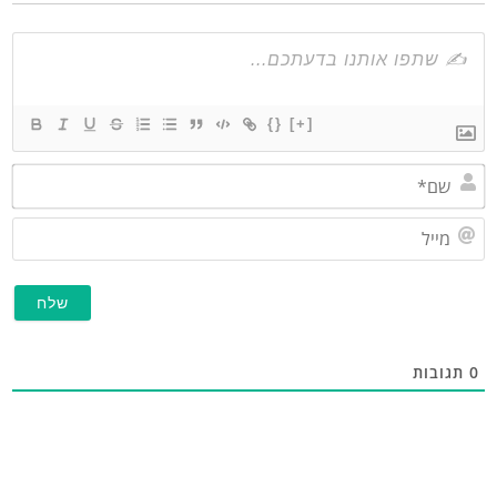
{}
[+]
שם*
מייל
גובות