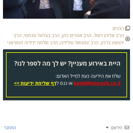
רבנים
הרב אליהו רפול
,
הרב אפרים כהן
,
הרב בצלאל פנחסי
,
הרב
יהושע ברכץ
,
הרב עמנואל טולידנו
,
הרב שלמה ידידיה זעפראני
היית באירוע מעניין? יש לך מה לספר לנו?
שלח את הידיעה כעת למייל האדום:
kotel@mizrach.co.il
או כנס ל
דף שליחת ידיעות >>
הירשם
התחבר