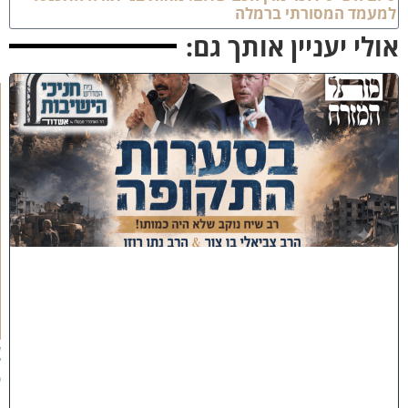
עמד המסורתי ברמלה
לי יעניין אותך גם:
כ
נ
ס
'
ב
ס
ע
ר
ו
ת
ה
ת
ק
ו
פ
ה
'
צ
פ
ו