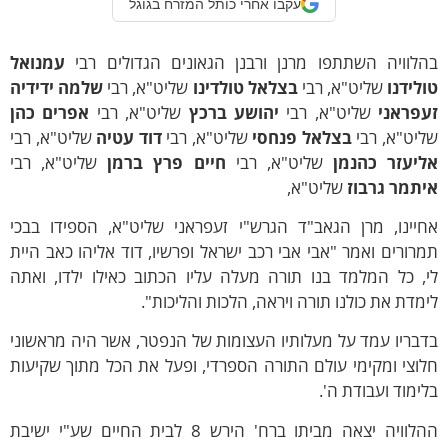
עקבו אחרי כותל המזרח בגוגל
וויה השתתפו מרנן ורבנן הגאונים הגדולים רבי
עמנואל
ידנו
שליט"א, רבי
בצלאל טולדינו
שליט"א, רבי
שלמה ידידיה
ראני
שליט"א, רבי
יהושע ברכץ
שליט"א, רבי
אפרים כהן
ט"א, רבי
בצלאל פנחסי
שליט"א, רבי
דוד עטיה
שליט"א, רבי
עזר כהנמן
שליט"א, רבי
חיים פרץ ברמן
שליט"א, רבי
מר גרבוז
שליט"א,
ינו, מרן הגאב"ד הגרש"י זעפראני שליט"א, הספידו בבכי
ורים ואמר "אבי אבי רכב ישראל ופרשיו, דוד אליהו כאב היית
 כל המלמד בנו תורה מעלה עליו הכתוב כאילו ילדו, ואתה
דת את כולנו תורה ויראה, הלכות והליכות".
ריו עמד על מעלותיו העצומות של הנפטר, אשר היה מראשוני
צי ומקימי עולם התורה הספרדי, ופעל את הכל מתוך שקיעות
מוד ועבודת ה'.
ההלוויה יצאה מביתו ברח' הירש 8 לבית החיים שע"י ישיבת