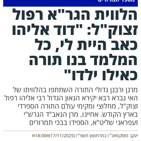
לווית הגר"א רפול
צוק"ל: "דוד אליהו
אב היית לי, כל
מלמד בנו תורה
אילו ילדו"
ן ורבנן גדולי התורה השתתפו בהלוויתו של
 גברא רבא יקירא הגאון הגדול רבי אליהו רפול
ק"ל, מחלוצי ומקימי עולם התורה הספרדי
ץ הקודש. אחיינו, מרן הגאב"ד הגרש"י
ראני שליט"א, הספידו בבכי תמרורים
ב מוסקט
כ״ו במרחשוון תשפ״ו (17/11/2025)
18:00