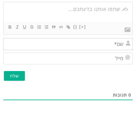
{}
[+]
שם*
מייל
תגובות