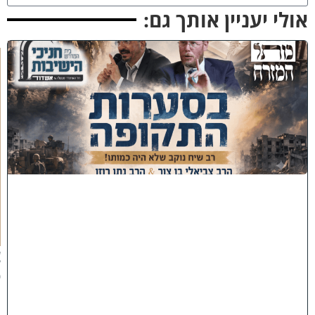
ולי יעניין אותך גם:
כ
נ
ס
'
ב
ס
ע
ר
ו
ת
ה
ת
ק
ו
פ
ה
'
צ
פ
ו
: