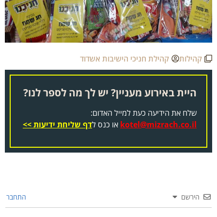
קהילות
קהילת חניכי הישיבות אשדוד
היית באירוע מעניין? יש לך מה לספר לנו?
שלח את הידיעה כעת למייל האדום:
kotel@mizrach.co.il
או כנס ל
דף שליחת ידיעות >>
הירשם
התחבר