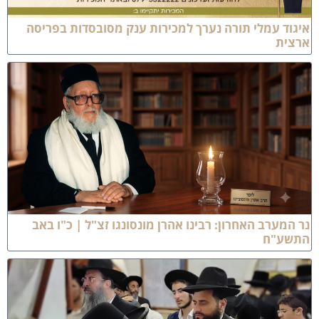
יגוד עמלי תורה נערך למכירות ענק מסובסדות בפריסה
רצית
ר המערב האחרון: רבינו אהרן מונסונגו זצ"ל | כ"ו באב
תשע"ח