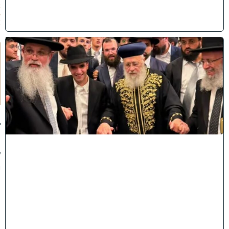
2
6
)
ק
וֹ
ל
חָ
תָ
ן
:
ג
ד
ו
ל
י
ה
ת
ו
ר