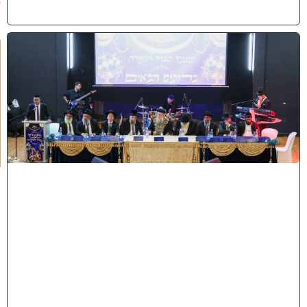
6
)
י
ב
נ
ה
ו
ח
כ
מ
י
ה
:
מ
ר
ן
ה
ר
א
ש