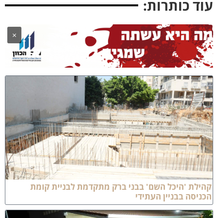
וד כותרות:
×
הילת 'היכל השם' בבני ברק מתקדמת לבניית קומת
כניסה בבניין העתידי