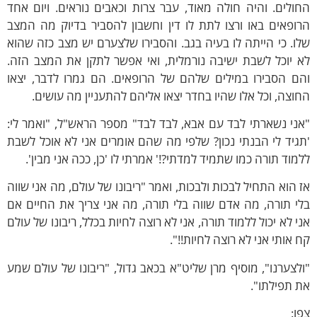
ולים. והיה חולה מאוד, עבר צרות וכאבים נוראים. ויום אחד
ופאים באו ורצו לתת לו דין וחשבון להסביר בדיוק מה המצב
ו. כי הייתה לו בעיה בגב. והסבירו שלצערם יש מצב כזה שהוא
 יוכל לשבת ישיבה נורמלית, ואי אפשר לתקן את המצב הזה.
הם הסבירו במילים שלהם של הרופאים. הם גמרו לדבר, יצאו
וצה, וכל אלו שהיו בחדר יצאו אליהם להתעניין מה עושים.
ני נשארתי לבד עם אבא, לבד לבד" מספר הראש"ל, "ואמר לי:
גיד לי הבנתי נכון? שלפי מה שהם אומרים אני לא אוכל לשבת
מוד תורה כמו שתמיד למדתי?!' אמרתי לו 'כן, ככה אני מבין'.
 הוא התחיל לבכות ולבכות, ואמר "ריבונו של עולם, מה אני שווה
י תורה, מה אדם שווה בלי תורה, מה אני צריך את החיים אם
י לא יכול ללמוד תורה, אני לא רוצה לחיות בכלל, ריבונו של עולם
 אותי אני לא רוצה לחיות!!".
לצערנו", מוסיף מרן שליט"א בכאב גדול, "ריבונו של עולם שמע
 תפילתו".
ו: