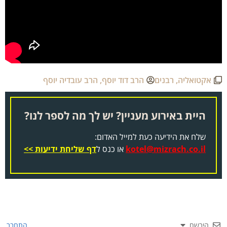
אקטואליה
,
רבנים
הרב דוד יוסף
,
הרב עובדיה יוסף
היית באירוע מעניין? יש לך מה לספר לנו?
שלח את הידיעה כעת למייל האדום:
kotel@mizrach.co.il
או כנס ל
דף שליחת ידיעות >>
הירשם
התחבר