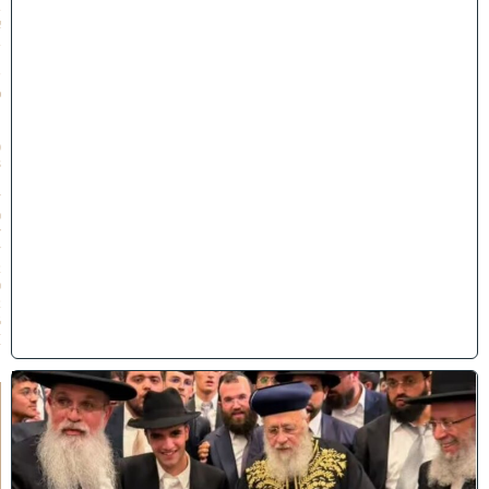
ב
א
ב
ת
ש
פ
״
ו
(
3
1
/
0
7
/
2
0
2
6
)
ק
וֹ
ל
חָ
תָ
ן