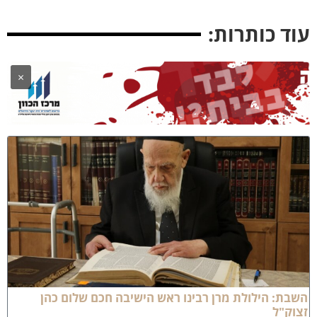
וד כותרות:
×
שבת: הילולת מרן רבינו ראש הישיבה חכם שלום כהן
צוק"ל