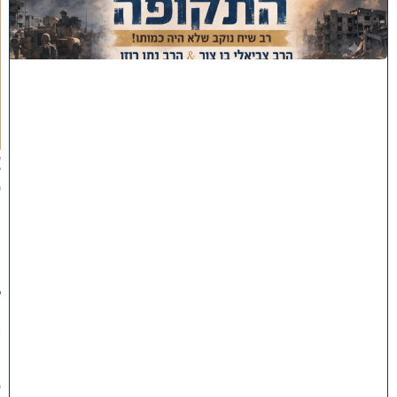
ר
ו
ת
ה
ת
ק
ו
פ
ה
'
צ
פ
ו
:
ר
ב
ש
י
ח
ס