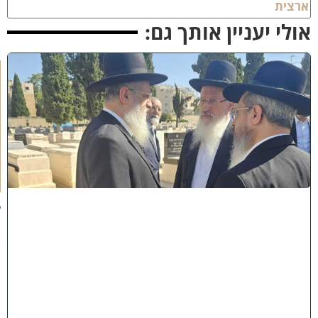
רצית
ולי יעניין אותך גם:
א
מ
ה
ש
ל
מ
ל
כ
ו
ת
:
ב
נ
י
מ
ר
ן