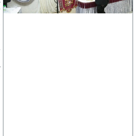
ס
נ
י
ף
'
ע
מ
ל
י
ה
ת
ו
ר
ה
'
ח