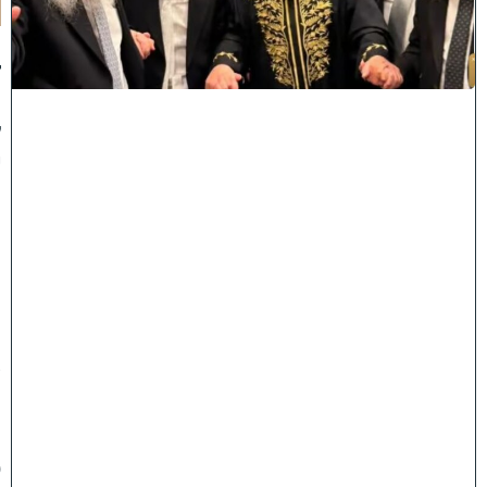
:
ג
ד
ו
ל
י
ה
ת
ו
ר
ה
ה
ש
ת
ת
פ