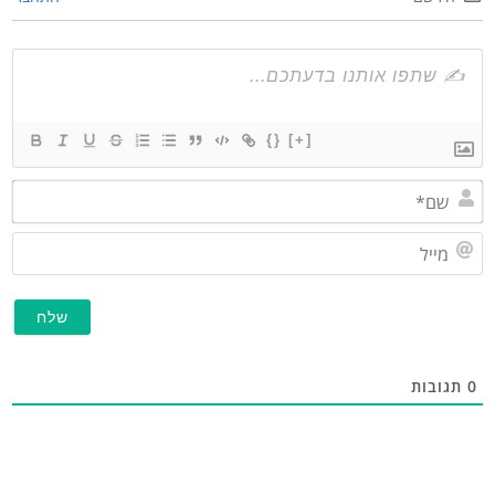
{}
[+]
שם*
מייל
תגובות