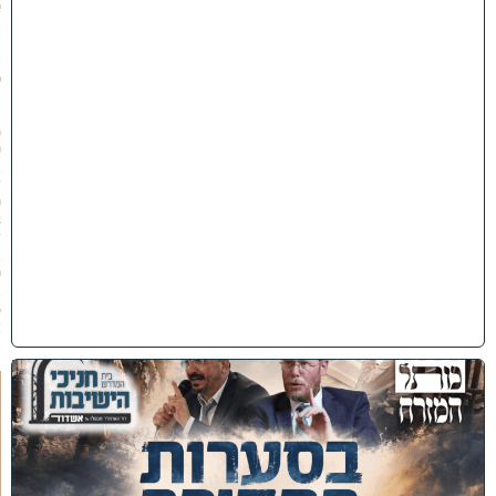
א
ב
ת
ש
פ
״
ו
(
0
2
/
0
8
/
2
0
2
6
)
כ
נ
ס
'
ב
ס
ע