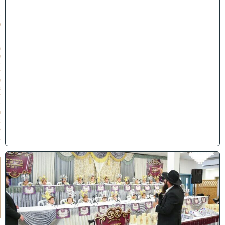
ת
ש
פ
״
ו
(
0
2
/
0
8
/
2
התעדכן לפני כולם!
0
2
6
בערוץ החדש של כותל המזרח, תקבל את כל העדכונים
)
אונליין + סרטונים בלעדיים!
ו
לערוץ >
ה
ע
ר
ב
נ
א
ב