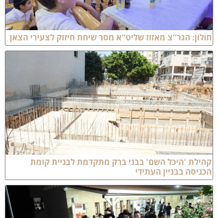
ולון: הגר"צ מאזוז שליט"א מסר שיחת חיזוק לצעירי הצאן
הילת 'היכל השם' בבני ברק מתקדמת לבניית קומת
כניסה בבניין העתידי