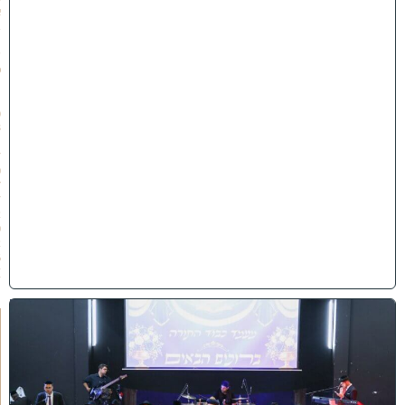
א
ב
ת
ש
פ
״
ו
(
3
1
/
0
7
/
2
0
2
6
)
י
ב
נ
ה
ו
ח