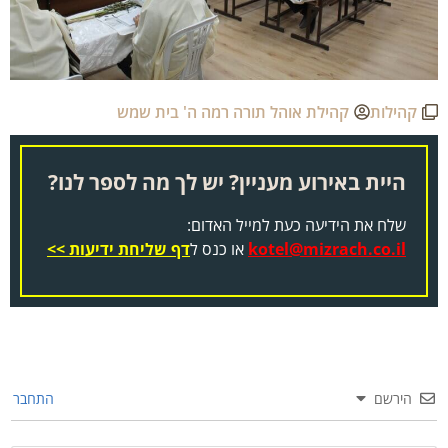
קהילות
קהילת אוהל תורה רמה ה' בית שמש
היית באירוע מעניין? יש לך מה לספר לנו?
שלח את הידיעה כעת למייל האדום:
kotel@mizrach.co.il
או כנס ל
דף שליחת ידיעות >>
הירשם
התחבר