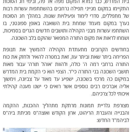
ית המדרש, כבר נמלא המקום מפה אל פה, ובימי חג הסוכות
תקיימו במקום מנייני תפילה נרחבים בהשתתפות עשרות רבות
 מתפללים, סדרי לימוד ופעילויות שונות. במהלך חג הסוכות
ערך במקום מעמד שמחת בית השואבה באופן ספונטני, בו
שתתפו עשרות מבני הקהילה ותושבים חדשים הגרים בסמיכות,
שמחו לראות את מקום התורה המפואר שהוקם בלב השכונה.
חודשים הקרובים מתעתדת הקהילה להמשיך את תנופת
ריחה ביתר שאת וביתר עוז, זאת במטרה להאיר ולחזק את כוח
תורה ברחבי רמה ה' כולה, ולהוות 'אוהל תורה' עבור מאות
שבי השכונה בני התורה כי"ר. הצפי הוא כי הקמת בית המדרש
יקום כה מרכזי בשכונה, ישפיע עד מאוד על צביונה, וימשוך
ליה אברכים רבים נוספים אשר רואים כי ישנו מענה קהילתי
כותי לכל צרכיהם.
צורפת גלריית תמונות מרתקת מתהליך ההכנות, ההקמה
הבנייה והעברת הריהוט, ארון הקודש ואוצה"ס מכיתת ביה"ס
ביהמ"ד החדש: