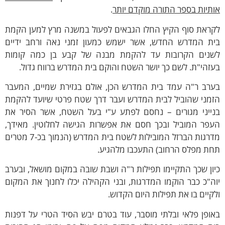
תיות בספר התורה מוקדם יותר
.
קראת סוף הקיץ החלו הגבאים לפעול במשנה מרץ למען הקמת
ית המדרש החדש, אשר ישמש כמעון זמני נאה ורחב ידיים
שנים הקרובות עד להקמת מבנה של קבע בן כמה קומות
זהי"ת. לשם כך יושר השטח והוקם בית המדרש ברווח גדול.
ערב ר"ה עמד בית המדרש הכן, אולם בגזירת שמיים, המעבר
זמני שהוביל לבית המדרש ועבר דרך שטח פרטי שיועד להקמת
נייני מגורים – נחסם לפתע ע"י בעל השטח, אשר הסיר את
עפר המוביל ובכך חסם את אפשרות הגישה לחלוטין. מאידך,
מדרגות הברזל המובילות לשטח בית המדרש (הנמוך בכ-7 מטרים
חת מפלס הרחוב) התעכבו מלהגיע.
ון שכך התקיימו תפילות ר"ה ושבת שובה במקום מושאל, ובערב
ה"כ כבר הוקמו המדרגות, ובני הקהילה יכלו לחנוך את המקום
קיים בו את תפילות היום הקדוש.
ופן פלאי ובלתי מוסבר, עוד בטרם יבש הסיד הטרי על דפנות