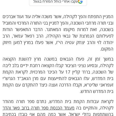
עקבו אחרי כותל המזרח בגוגל
ניין התפתח והפך לקהילה, אשר משכה אליה עוד ועוד אברכים
ני תורה מרחבי השכונה, והפך למניין בני התורה המרכזי והמוביל
שכונה, זאת למרות מיקומו המאתגר. הדבר התאפשר הודות
פעילותם הנמרצת של גבאי הקהילה, הרב רפאל עמאר, הרב
ודה לוי והרב יצחק עטיה הי"ו, אשר פעלו במרץ למען חיזוק
מקום.
משך זמן זה, פעלו הגבאים במשנה מרץ להשגת הקצאה
הילה, ובסיוע נציגי הציבור קבלו הקצאה רחבת ידיים בלב ליבה
של השכונה, ברח' קליין 17 על הכיכר המרכזית. לקראת הקמת
ית המדרש, עלו הגבאים להתייעצות עם מרן הגאב"ד הגרש"י
עפראני שליט"א, וקבלו הדרכה ועצה כיצד להתקדם עם הקמת
ית המדרש החדש.
קראת עבודות הקמת בית המדרש, נתרם ספר תורה מהודר
קהילה, והתקיים בה
מעמד הכנסת ספר תורה ברוב פאר והדר
השתתפות גדולי ישראל, אשר כמה מהם אף
כובדו בכתיבת