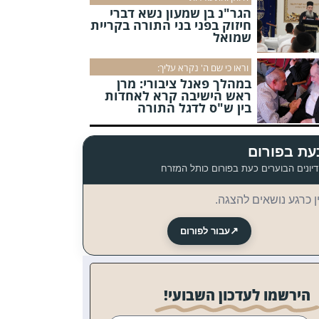
הגר"נ בן שמעון נשא דברי
חיזוק בפני בני התורה בקריית
שמואל
וראו כי שם ה' נקרא עליך:
במהלך פאנל ציבורי: מרן
ראש הישיבה קרא לאחדות
בין ש"ס לדגל התורה
עת בפורום
יונים הבוערים כעת בפורום כותל המזרח
ן כרגע נושאים להצגה.
↗
עבור לפורום
הירשמו לעדכון השבועי!