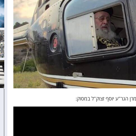
רן הגר"ע יוסף זצוק"ל במסוק: