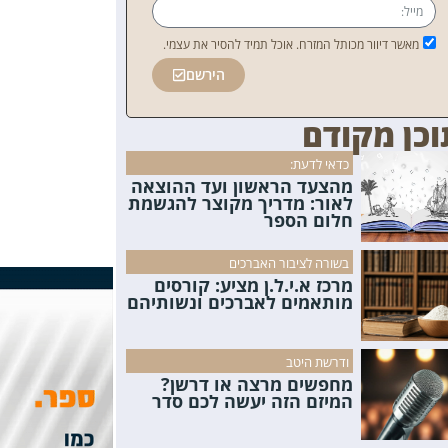
מאשר דיוור מכותל המזרח. אוכל תמיד להסיר את עצמי.
הירשם
וכן מקודם
כדאי לדעת:
מהצעד הראשון ועד ההוצאה
לאור: מדריך מקוצר להגשמת
חלום הספר
בשורה לציבור האברכים
מרכז א.י.ל.ן מציע: קורסים
מותאמים לאברכים ונשותיהם
ודרשת היטב
מחפשים מרצה או דרשן?
המיזם הזה יעשה לכם סדר