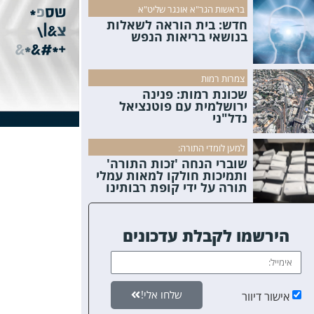
בראשות הגר"א אונגר שליט"א
חדש: בית הוראה לשאלות
בנושאי בריאות הנפש
צמרות רמות
שכונת רמות: פנינה
ירושלמית עם פוטנציאל
נדל"ני
למען לומדי התורה:
שוברי הנחה 'זכות התורה'
ותמיכות חולקו למאות עמלי
תורה על ידי קופת רבותינו
הירשמו לקבלת עדכונים
שלחו אלי!
אישור דיוור