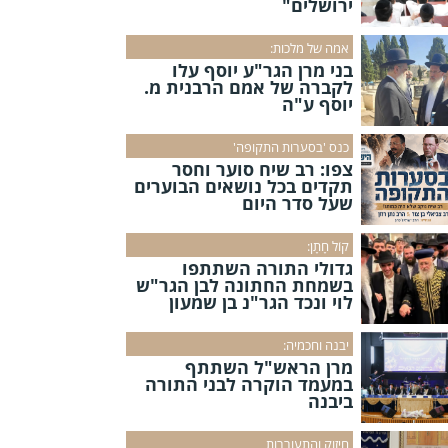
ירושלים"
אמה של מלכות:
בני מרן הגר"ע יוסף עלו
לקברה של אמם הרבנית מ.
יוסף ע"ה
כנס 'בסערות התקופה'
צפו: רב שיח סוער וחסר
תקדים בכל נושאים הבוערים
שעל סדר היום
קוֹל חָתָן:
גדולי התורה השתתפו
בשמחת החתונה לבן הגר"ש
לוי ונכד הגר"נ בן שמעון
יבנה וחכמיה:
מרן הראש"ל השתתף
במעמד הוקרה לבני התורה
ביבנה
חיזוק והתעוררות