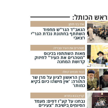
ראש הכותל:
אחי בני תימן:
הגאב"ד הגר"ש מחפוד
השתתף בחתונת נכדת הגר"י
רצאבי
מטהרים את העיר טבריה:
מאות השתתפו בכינוס
"מטהרים את העיר" לחיזוק
קדושת המחנה
כבוד חכמים ינחלו:
מרן הראשון לציון על מרן שר
התורה: 'אין מישהו כיום בקיא
כמותו'
קניין בבא בתרא:
נבחנו על קע"ו דפים: מעמד
הסיומים בישיבת "צעירים