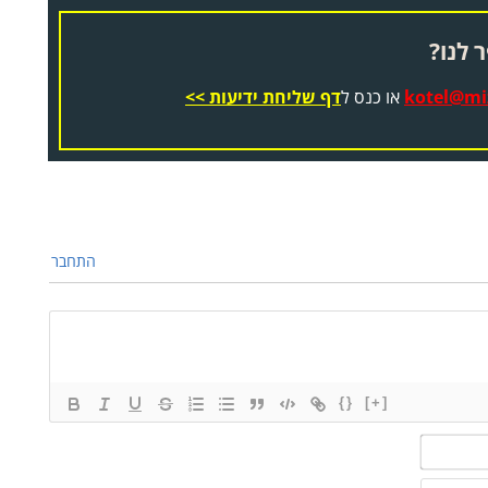
 לנו?
kotel@miz
או כנס ל
דף שליחת ידיעות >>
התחבר
{}
[+]
שם*