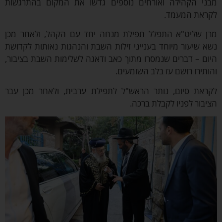
בני הקהילה ואורחים נוספים גדשו את המקום בהתרגשות
קראת המעמד.
רן שליט"א התפלל תפילת מנחה יחד עם הקהל, ולאחר מכן
א שיעור מיוחד בענייני זילות השבת והנהגות נאותות לקדושת
ום – דברים שנמסרו מתוך כאב ודאגה לשלימות השבת בציבור,
ותירו רושם עז בלב השומעים.
קראת סיום, נותר הראש"ל לתפילת ערבית, ולאחר מכן עבר
יבור לפניו לקבלת ברכה.