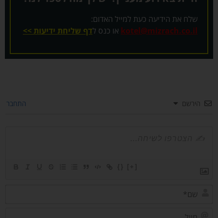
שלח את הידיעה כעת למייל האדום:
kotel@mizrach.co.il
או כנס ל
דף שליחת ידיעות >>
הירשם
התחבר
{}
[+]
שם*
מייל