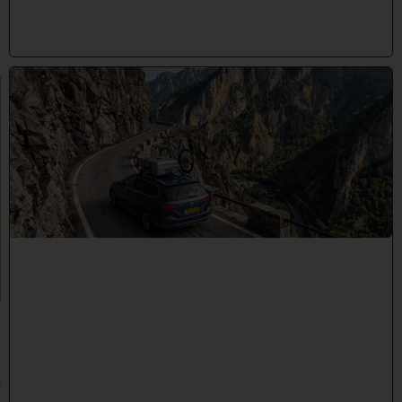
2
6
)
"
לֹ
א
יְ
אֻ
נֶּ
ה
לָ
הֶ
ם
כָּ
ל
רַ
ע
"
ה
י
ו
ז