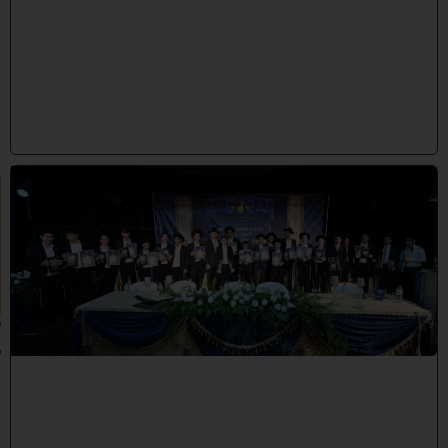
/
0
7
/
2
0
2
6
)
ה
ד
ר
ן
ע
ל
ך
:
ל
ק
ר
א
ת