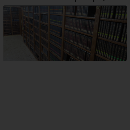
ב
ב
ר
כ
ת
ר
א
ש
י
ה
י
ש
י
ב
ה
:
ב
ע
ק
ב
ו