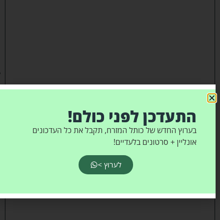
ת
ה
ת
ר
ח
ב
ו
ת
ה
התעדכן לפני כולם!
י
בערוץ החדש של כותל המזרח, תקבל את כל העדכונים
ש
אונליין + סרטונים בלעדיים!
י
ב
לערוץ >
ה
:
מ