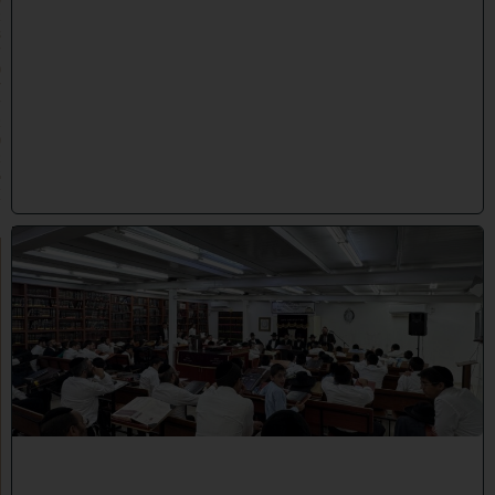
2
8
/
0
7
/
2
0
2
6
)
ב
י
ן
ה
ז
מ
נ
י
ם
ת
ש
פ
"
ו