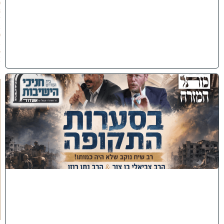
0
8
/
2
0
2
6
)
כ
נ
ס
'
ב
ס
ע
ר
ו
ת
ה
ת
ק
ו
פ
ה
'