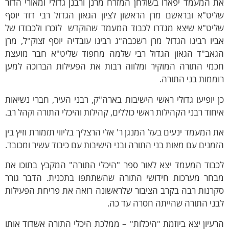
 המעמד יפארו בשולחן המזרח מרנן ורבנן גדולי ומאורי הדור
יט"א ובראשם מרן הראשון לציון הגאון הגדול רבי דוד יוסף
ליט"א שיצא מגדרו לכבוד המעמד שהוקדש לזכרו ולכבודו של
יו רבינו הגדול מרן רשכבה"ג רבינו עובדיה יוסף זצוק"ל, מרן
גאב"ד הגאון הגדול רבי שלמה מחפוד שליט"א חבר מועצת
כמי התורה המוקיר ומלווה רבות את הפעילות הברוכה למען
ממות בני התורה.
 יופיעו גדולי ראשי הישיבות בארה"ק, רבני העיר, חברי נשיאות
חוד רבני הקהילות ראשי כוללים, קהילות והיכלי התורה וקהל רב.
 המעמד ינעים בעל המנגן ר' אלי הרצליך בליווי תזמורת וזיץ בין
מנים עם מאות בני התורה ובני הישיבות עם כיבוד עשיר ומכובד.
כבוד המעמד יצא לאור ספר "היכלי התורה" המקבץ בתוכו את
בחר מערכות חידושי התורה שהשתתפו בתכנית. הדבר גורר
קרנות רבה בקרב הציבור שלראשונה רואה את פריחת הפעילות
ני התורה שהייתה חסרה עד כה.
עיון יצא ביוזמת "היכלות" – ממלכת היכלי התורה אשדוד אותו