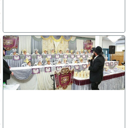
/
2
0
2
6
)
ו
ה
ע
ר
ב
נ
א
ב
ס
נ
י
ף
'
ע