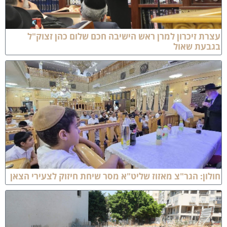
צרת זיכרון למרן ראש הישיבה חכם שלום כהן זצוק"ל
גבעת שאול
ולון: הגר"צ מאזוז שליט"א מסר שיחת חיזוק לצעירי הצאן