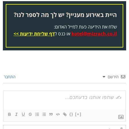
היית באירוע מעניין? יש לך מה לספר לנו?
שלח את הידיעה כעת למייל האדום:
kotel@mizrach.co.il
או כנס ל
דף שליחת ידיעות >>
הירשם
התחבר
{}
[+]
שם*