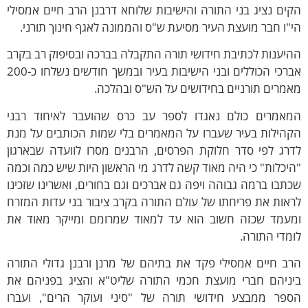
ים נציג בני התורה והישיבות שלוחא דרבנן הרב חיים אמסילי
"ו חבר מועצת העיר מסיעת ש"ס והממונה לאגף חינוך תורני.
יענות לכתיבת חידושי תורה התקבלה בברכה ובסיפוק רב בקרב
אברכי הכוללים ובני הישיבות בעיר ובמשך חודשים נשלחו כ-200
מרים תורניים בחידושים על הש"ס ובהלכה.
מאמרים כולם נאגדו לספר עב כרס שהועבר לאיחוד רבני
קהילות בעיר שעברו על המאמרים בלי שמות הכותבים על מנת
דרג לפי סדר חלוקת הפרסים, הרבנים מסרו לוועדה שבארגון
יכלות" כי היה מאוד קשה לדרג מי הראשון היות שיש כמה וכמה
תבו ברמה גבוהה ויפה גם אברכים וגם בחורים, ואשרינו שזכינו
אות את פריחתו של עולם התורה בקרב ציבור בני עדות המזרח
מעמד שכזה חשוב הוא עד למאוד שמרומם ומייקר מאוד את
מדי התורה.
ב חיים אמסילי פקד את בתיהם של מרנן ורבנן גדולי התורה
יניהם חברי מועצת חכמי התורה שליט"א והציג בפניהם את
ספר ממבצע חידושי תורה של "סיני ועוקר הרים", ועברו