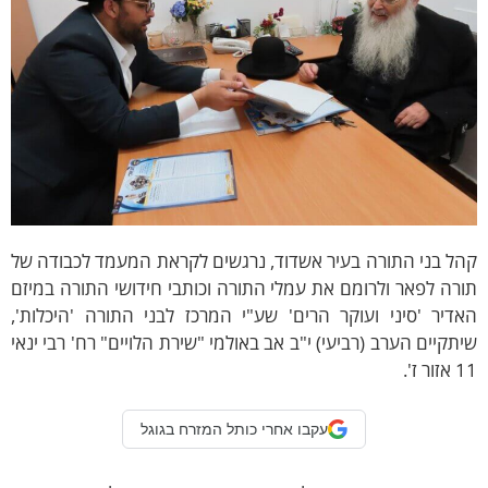
ל בני התורה בעיר אשדוד, נרגשים לקראת המעמד לכבודה של
רה לפאר ולרומם את עמלי התורה וכותבי חידושי התורה במיזם
דיר 'סיני ועוקר הרים' שע"י המרכז לבני התורה 'היכלות',
תקיים הערב (רביעי) י"ב אב באולמי "שירת הלויים" רח' רבי ינאי
ור ז'.
עקבו אחרי כותל המזרח בגוגל