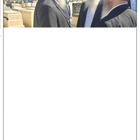
מ
ל
כ
ו
ת
:
ב
נ
י
מ
ר
ן
ה
ג
ר
"
ע
י
ו