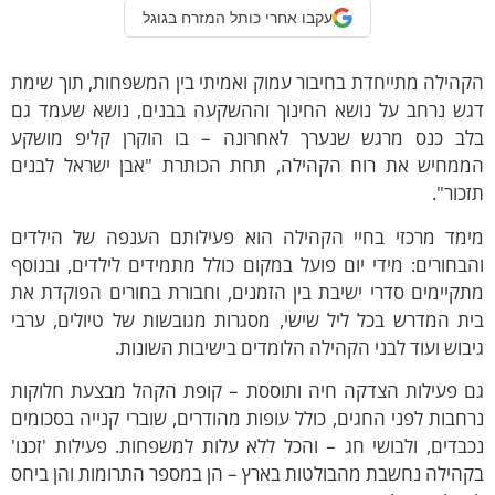
עקבו אחרי כותל המזרח בגוגל
הילה מתייחדת בחיבור עמוק ואמיתי בין המשפחות, תוך שימת
גש נרחב על נושא החינוך וההשקעה בבנים, נושא שעמד גם
לב כנס מרגש שנערך לאחרונה – בו הוקרן קליפ מושקע
ממחיש את רוח הקהילה, תחת הכותרת "אבן ישראל לבנים
כור".
ימד מרכזי בחיי הקהילה הוא פעילותם הענפה של הילדים
בחורים: מידי יום פועל במקום כולל מתמידים לילדים, ובנוסף
קיימים סדרי ישיבת בין הזמנים, וחבורת בחורים הפוקדת את
ת המדרש בכל ליל שישי, מסגרות מגובשות של טיולים, ערבי
בוש ועוד לבני הקהילה הלומדים בישיבות השונות.
ם פעילות הצדקה חיה ותוססת – קופת הקהל מבצעת חלוקות
חבות לפני החגים, כולל עופות מהודרים, שוברי קנייה בסכומים
בדים, ולבושי חג – והכל ללא עלות למשפחות. פעילות 'זכנו'
הילה נחשבת מהבולטות בארץ – הן במספר התרומות והן ביחס