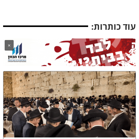
וד כותרות:
×