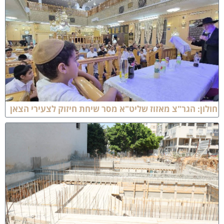
ולון: הגר"צ מאזוז שליט"א מסר שיחת חיזוק לצעירי הצאן