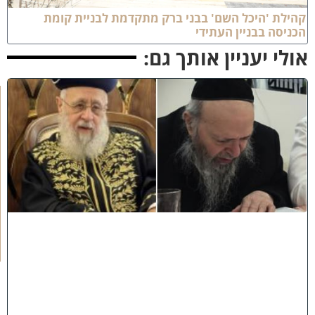
הילת 'היכל השם' בבני ברק מתקדמת לבניית קומת
כניסה בבניין העתידי
ולי יעניין אותך גם:
כ
ב
ו
ד
ח
כ
מ
י
ם
י
נ
ח
ל
ו
:
מ
ר
ן