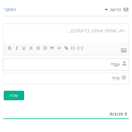
הירשם
התחבר
{}
[+]
שם*
התעדכן לפני כולם!
מייל
בערוץ החדש של כותל המזרח, תקבל את כל העדכונים
אונליין + סרטונים בלעדיים!
לערוץ >
תגובות