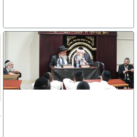
2
0
2
6
)
ק
נ
י
י
ן
ב
ב
א
ב
ת
ר
א
:
נ
ב
ח
נ