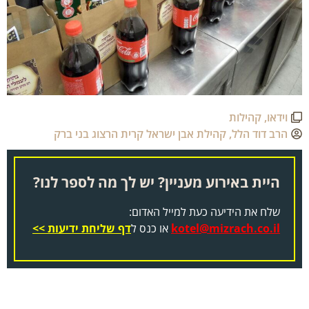
וידאו
,
קהילות
הרב דוד הלל
,
קהילת אבן ישראל קרית הרצוג בני ברק
היית באירוע מעניין? יש לך מה לספר לנו?
שלח את הידיעה כעת למייל האדום:
kotel@mizrach.co.il
או כנס ל
דף שליחת ידיעות >>