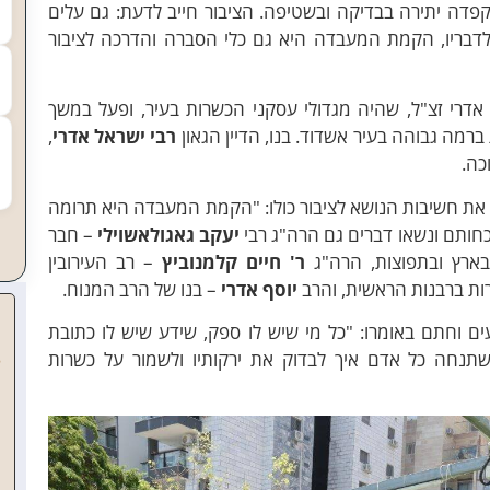
פדה יתירה בבדיקה ובשטיפה. הציבור חייב לדעת: גם עלים
לדבריו, הקמת המעבדה היא גם כלי הסברה והדרכה לציבור
אדרי זצ"ל, שהיה מגדולי עסקני הכשרות בעיר, ופעל במשך
מה גבוהה בעיר אשדוד. בנו, הדיין הגאון
רבי ישראל אדרי
,
כה.
 את חשיבות הנושא לציבור כולו: "הקמת המעבדה היא תרומה
וכחותם ונשאו דברים גם הרה"ג רבי
יעקב גאגולאשוילי
– חבר
ארץ ובתפוצות, הרה"ג
ר' חיים קלמנוביץ
– רב העירובין
ת ברבנות הראשית, והרב
יוסף אדרי
– בנו של הרב המנוח.
ם וחתם באומרו: "כל מי שיש לו ספק, שידע שיש לו כתובת
חה כל אדם איך לבדוק את ירקותיו ולשמור על כשרות