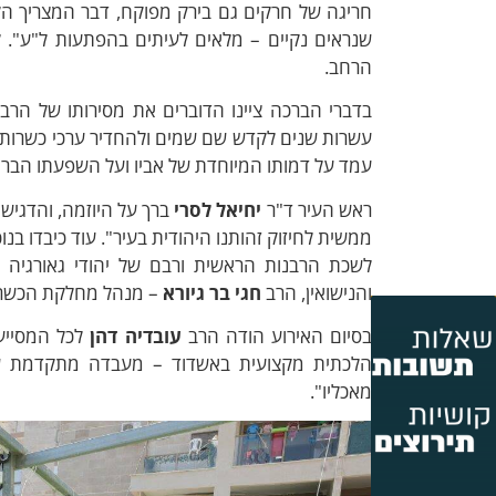
חריגה של חרקים גם בירק מפוקח, דבר המצריך הק
שנראים נקיים – מלאים לעיתים בהפתעות ל"ע". 
הרחב.
בדברי הברכה ציינו הדוברים את מסירותו של הרב 
עשרות שנים לקדש שם שמים ולהחדיר ערכי כשרות בר
עמד על דמותו המיוחדת של אביו ועל השפעתו הברו
ראש העיר ד"ר
יחיאל לסרי
ברך על היוזמה, והדגיש
ממשית לחיזוק זהותנו היהודית בעיר". עוד כיבדו בנ
לשכת הרבנות הראשית ורבם של יהודי גאורגיה ב
והנישואין, הרב
חגי בר גיורא
– מנהל מחלקת הכשרו
בסיום האירוע הודה הרב
עובדיה דהן
לכל המסייעי
הלכתית מקצועית באשדוד – מעבדה מתקדמת שתנ
מאכליו".