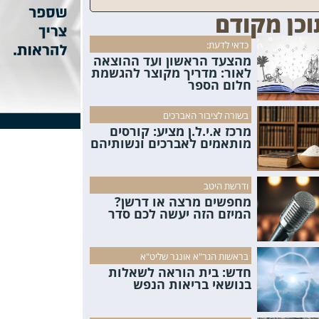
וכן מקודם
כדאי לדעת:
מהצעד הראשון ועד ההוצאה
לאור: מדריך מקוצר להגשמת
חלום הספר
בשורה לציבור האברכים
מרכז א.י.ל.ן מציע: קורסים
מותאמים לאברכים ונשותיהם
ודרשת היטב
מחפשים מרצה או דרשן?
המיזם הזה יעשה לכם סדר
בראשות הגר"א אונגר שליט"א
חדש: בית הוראה לשאלות
בנושאי בריאות הנפש