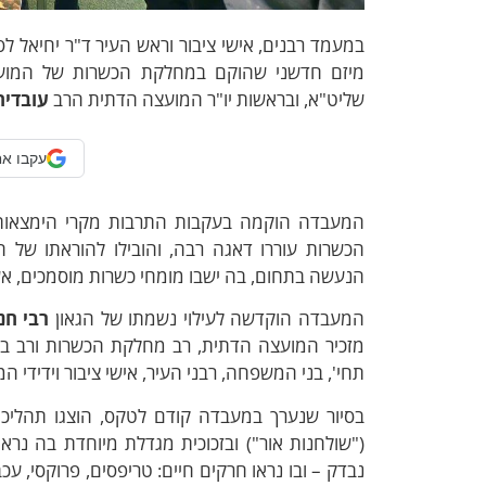
במעמד רבנים, אישי ציבור וראש העיר ד"ר יחיאל ל
מיזם חדשני שהוקם במחלקת הכשרות של המועצה
שליט"א, ובראשות יו"ר המועצה הדתית הרב
עובדיה
עקבו אח
המעבדה הוקמה בעקבות התרבות מקרי הימצאות ח
הכשרות עוררו דאגה רבה, והובילו להוראתו של
הנעשה בתחום, בה ישבו מומחי כשרות מוסמכים, אשר
המעבדה הוקדשה לעילוי נשמתו של הגאון
רבי חנ
מזכיר המועצה הדתית, רב מחלקת הכשרות ורב בית
תחי', בני המשפחה, רבני העיר, אישי ציבור וידידי 
בסיור שנערך במעבדה קודם לטקס, הוצגו תהליכ
("שולחנות אור") ובזכוכית מגדלת מיוחדת בה נרא
נבדק – ובו נראו חרקים חיים: טריפסים, פרוקסי, עכ