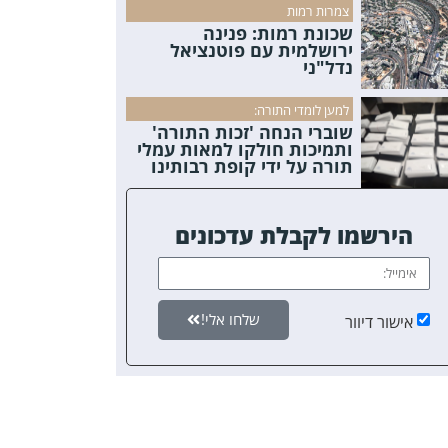
צמרות רמות
שכונת רמות: פנינה
ירושלמית עם פוטנציאל
נדל"ני
למען לומדי התורה:
שוברי הנחה 'זכות התורה'
ותמיכות חולקו למאות עמלי
תורה על ידי קופת רבותינו
הירשמו לקבלת עדכונים
שלחו אלי!
אישור דיוור