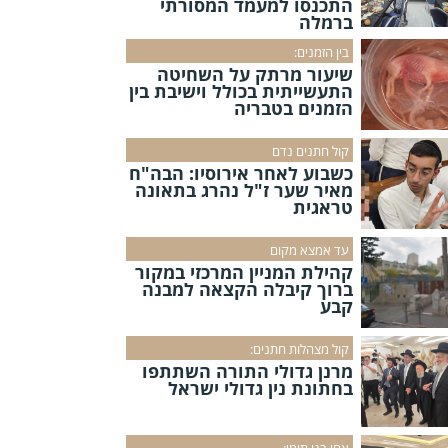
התכנסו למעמד המסורתי
ברמלה
בין הזמנים:
שיעור מרתק על השחיטה
התעשייתית בכולל וישיבת בין
הזמנים בטבריה
קול חתנים נדם
כשבוע לאחר אירוסיו: הבה"ח
מאיר שער ז"ל נהרג בתאונה
טראגית
עד אמצא מקום
קהילת המניין המרכזי במקור
ברוך קיבלה הקצאה למבנה
קבע
קול מצהלות חתנים:
מרנן גדולי התורה השתתפו
בחתונת נין גדולי ישראל
אחי בני תימן: