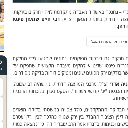
סרי – נחנכה באשדוד מעבדה מתקדמת לזיהוי חרקים בירקות,
 הדתית, ביוזמת הגאון הצדיק
רבי חיים שמעון פינטו
 דהן
.
רי כותל המזרח בגוגל
רקים גם בירקות מפוקחים. נתונים שהגיעו לידי מחלקת
כ
 הגר"ח פינטו שליט"א להקים מעבדה מקצועית שתפקח על
הד
 בודקים ירק מסוגים שונים ומפיקים דוחות בדיקה מסודרים.
ניה אדרי
זצ"ל, מרבני המועצה הדתית, מי שהיה רב שכונה,
 הכנסת "יג' קדושי אשדוד". הטקס נערך בנוכחות הרבנית
המשפחה.
י הבדיקה המתקדמים, כולל צפייה במשטחי בדיקה מוארים
ה לעין הציבור ההבדל בין ירק שטוף כהלכה לבין ירק שטרם
בישים וכנימות. בדבריו אמר הרב עובדיה דהן כי "נמצאה כמות