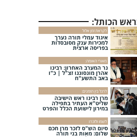
ראש הכותל:
לקראת זמן אלול
איגוד עמלי תורה נערך
למכירות ענק מסובסדות
בפריסה ארצית
מאורי האומה:
נר המערב האחרון: רבינו
אהרן מונסונגו זצ"ל | כ"ו
באב התשע"ח
לרגל בין הזמנים:
מרן רבינו ראש הישיבה
שליט"א העתיר בתפילה
במירון לישועת הכלל והפרט
לשמו ולזכרו:
סיום הש"ס לזכר מרן חכם
שלום: מאות בני תורה