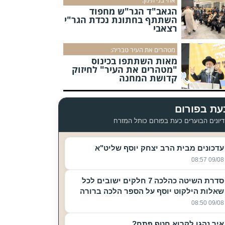
הגאב"ד הגר"ש מחפוד
השתתף בחתונת נכדת הגר"י
רצאבי
מטהרים את העיר טבריה:
מאות השתתפו בכינוס
"מטהרים את העיר" לחיזוק
קדושת המחנה
עת בפורום
יונים הבוערים כעת בפורום כותל המזרח
עדכונים מבית הרב יצחק יוסף שליט"א
09/08 08:57
סדרת השיטה כהלכה 7 חלקים ישובים לכל
שאלות הילקוט יוסף על הספר הלכה ברורה
09/08 08:50
איך נהגו לקרוא חטף פתח?