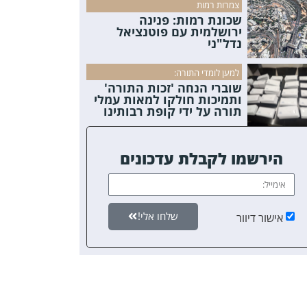
צמרות רמות
שכונת רמות: פנינה
ירושלמית עם פוטנציאל
נדל"ני
למען לומדי התורה:
שוברי הנחה 'זכות התורה'
ותמיכות חולקו למאות עמלי
תורה על ידי קופת רבותינו
הירשמו לקבלת עדכונים
שלחו אלי!
אישור דיוור