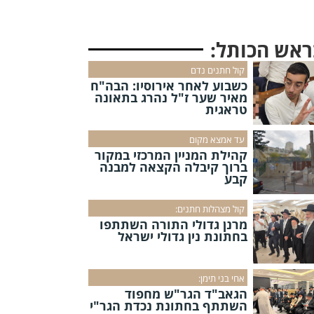
ראש הכותל:
קול חתנים נדם
כשבוע לאחר אירוסיו: הבה"ח
מאיר שער ז"ל נהרג בתאונה
טראגית
עד אמצא מקום
קהילת המניין המרכזי במקור
ברוך קיבלה הקצאה למבנה
קבע
קול מצהלות חתנים:
מרנן גדולי התורה השתתפו
בחתונת נין גדולי ישראל
אחי בני תימן:
הגאב"ד הגר"ש מחפוד
השתתף בחתונת נכדת הגר"י