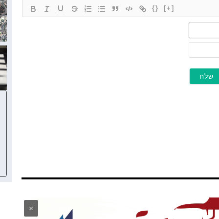
{}
[+]
שם*
מייל
×