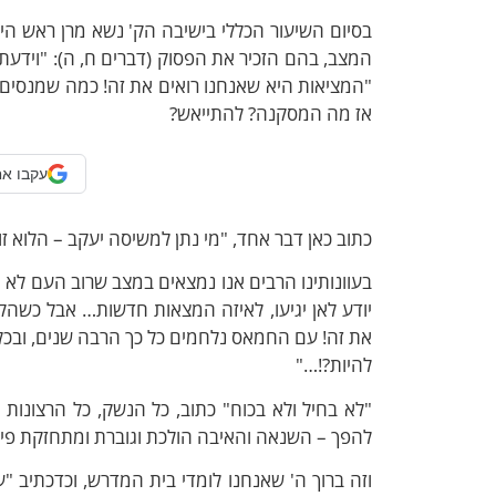
בסיום השיעור הכללי בישיבה הק' נשא מרן ראש היש
המצב, בהם הזכיר את הפסוק (דברים ח, ה): "וידעת ע
"המציאות היא שאנחנו רואים את זה! כמה שמנסים לה
אז מה המסקנה? להתייאש?
עקבו אח
כתוב כאן דבר אחד, "מי נתן למשיסה יעקב – הלוא זו
בעוונותינו הרבים אנו נמצאים במצב שרוב העם לא
יודע לאן יגיעו, לאיזה המצאות חדשות… אבל כשהקד
את זה! עם החמאס נלחמים כל כך הרבה שנים, ובכל 
להיות?!…"
"לא בחיל ולא בכוח" כתוב, כל הנשק, כל הרצונות
להפך – השנאה והאיבה הולכת וגוברת ומתחזקת פי כ
וזה ברוך ה' שאנחנו לומדי בית המדרש, וכדכתיב "ע