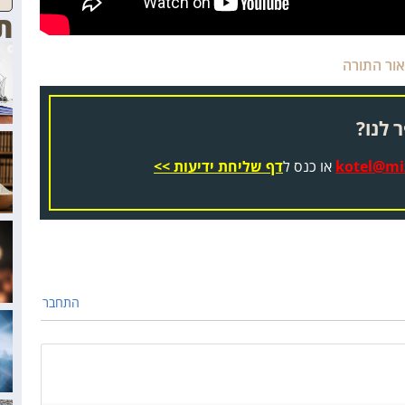
ת
ור התורה
 לנו?
kotel@miz
או כנס ל
דף שליחת ידיעות >>
התחבר