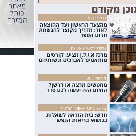
וכן מקודם
כדאי לדעת:
מהצעד הראשון ועד ההוצאה
לאור: מדריך מקוצר להגשמת
חלום הספר
בשורה לציבור האברכים
מרכז א.י.ל.ן מציע: קורסים
מותאמים לאברכים ונשותיהם
ודרשת היטב
מחפשים מרצה או דרשן?
המיזם הזה יעשה לכם סדר
בראשות הגר"א אונגר שליט"א
חדש: בית הוראה לשאלות
בנושאי בריאות הנפש