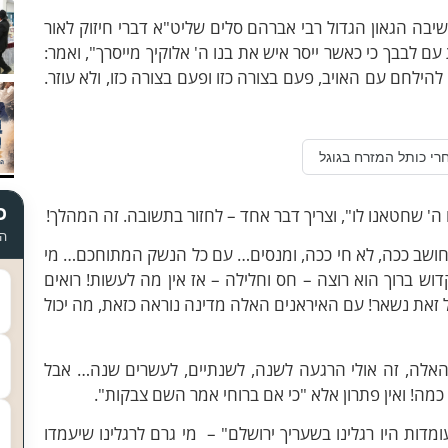
יבה הגאון הגדול רבי אברהם סלים שליט"א דברי חיזוק לאור
ם לבבך כי כאשר ייסר איש את בנו ה' אלוקיך מייסרך", ואמר:
ילחם עם האויב, פעם בצורה כזו ופעם בצורה כזו, ולא עוזר.
רי כותל המזרח בגוגל
כ
 ה' שחטאנו לו", וצריך דבר אחד – לחזור בתשובה. זה המהלך!
הד
 חושב ככה, לא חי ככה, ומנסים… עם כל הנשק המתוחכם… מי
וש ברוך הוא רוצה – חס וחלילה – אז אין מה לעשות! רואים
זאת נשאר! עם האיראנים האלה מדינה נוראה כזאת, מה יכול
 האלה, זה אולי הרגעה לשנה, לשנתיים, לעשרים שנה… אבל
מה! ואין פתרון אלא "כי אם ברוחי אמר השם צבקות".
ומדות היו רגלינו בשעריך ירושלם" – מי גרם לרגלינו שיעמדו