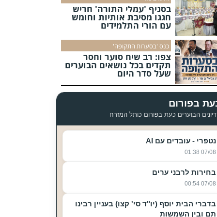
בסניף 'עמלי התורה' חריש
חגגו מסיבת אותיות וחומש
עם הורי התלמידים
כנס 'בסערות התקופה'
צפו: רב שיח סוער וחסר
תקדים בכל נושאים הבוערים
שעל סדר היום
עת בפורום
יונים הבוערים כעת בפורום כותל המזרח
נטפרי - עובדים עם AI
07/08 01:38
בחירות לרבני ערים
07/08 00:54
בדברי הבית יוסף (יו"ד סי' קצו) בעניין רבינו
תם ובין השמשות