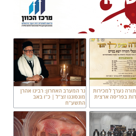
תורה נערך למכירות
נר המערב האחרון: רבינו אהרן
ות בפריסה ארצית
מונסונגו זצ"ל | כ"ו באב
התשע"ח