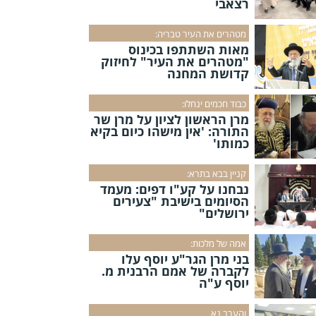
רצאבי
מטהרים את העיר טבריה:
מאות השתתפו בכינוס
"מטהרים את העיר" לחיזוק
קדושת המחנה
כבוד חכמים ינחלו:
מרן הראשון לציון על מרן שר
התורה: 'אין מישהו כיום בקיא
כמותו'
קניין בבא בתרא:
נבחנו על קע"ו דפים: מעמד
הסיומים בישיבת "צעירים
ירושלים"
אמה של מלכות:
בני מרן הגר"ע יוסף עלו
לקברה של אמם הרבנית מ.
יוסף ע"ה
והערב נא