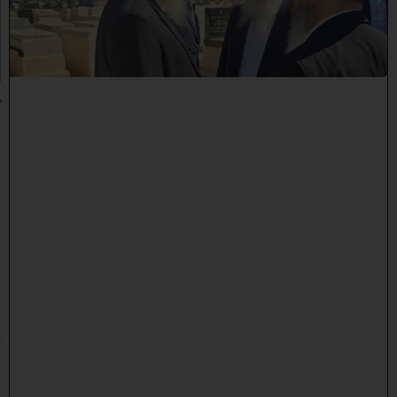
ל
כ
ו
ת
:
ב
נ
י
מ
ר
ן
ה
ג
ר
"
ע
י
ו