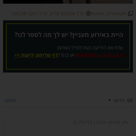
אקטואליה
,
ישיבות
הרב אברהם סלים
,
הרב יעקב שרבאני
היית באירוע מעניין? יש לך מה לספר לנו?
שלח את הידיעה כעת למייל האדום:
kotel@mizrach.co.il
או כנס ל
דף שליחת ידיעות >>
הירשם
התחבר