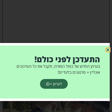
ב
א
ב
ת
ש
פ
״
ו
(
0
3
/
0
8
התעדכן לפני כולם!
/
2
בערוץ החדש של כותל המזרח, תקבל את כל העדכונים
0
2
אונליין + סרטונים בלעדיים!
6
)
לערוץ >
א
מ
ה
ש
ל
מ