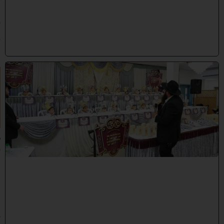
/
2
0
2
6
)
ו
ה
ע
ר
ב
נ
א
ב
ס
נ
י
ף
'
ע