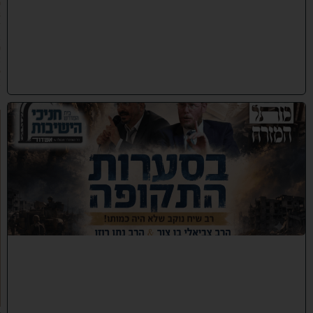
0
8
/
2
0
2
6
)
כ
נ
ס
'
ב
ס
ע
ר
ו
ת
ה
ת
ק
ו
פ
ה
'