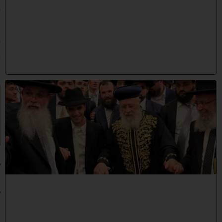
/
0
7
/
2
0
2
6
)
ק
וֹ
ל
חָ
תָ
ן
:
ג
ד
ו
ל
י
ה