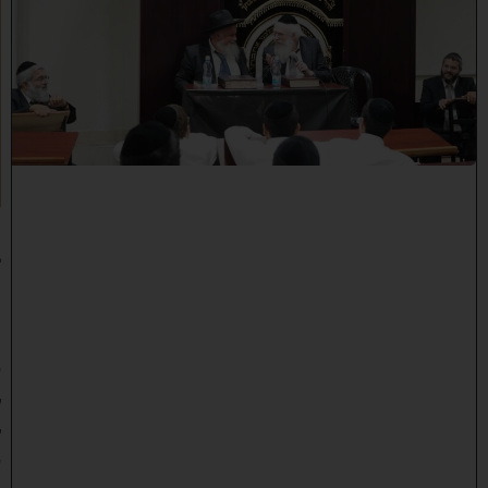
נ
י
י
ן
ב
ב
א
ב
ת
ר
א
:
נ
ב
ח
נ
ו
ע
ל
ק
ע