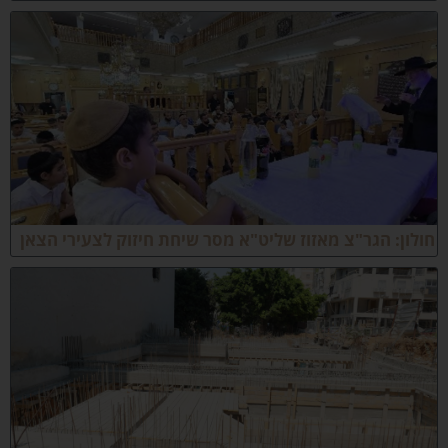
ולון: הגר"צ מאזוז שליט"א מסר שיחת חיזוק לצעירי הצאן