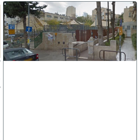
ע
ד
א
מ
צ
א
מ
ק
ו
ם
ק
ה
י
ל
ת
ה
מ
נ
י