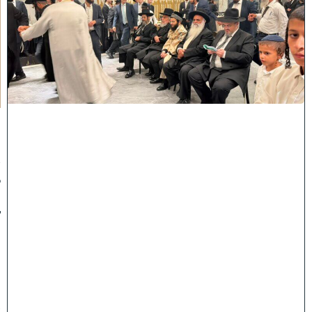
י
ב
נ
י
ת
י
מ
ן
:
ה
ג
א
ב
"
ד
ה
ג
ר
"