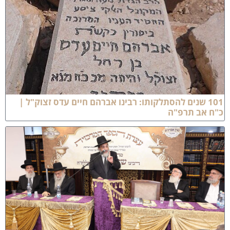
101 שנים להסתלקותו: רבינו אברהם חיים עדס זצוק"ל |
"ח אב תרפ"ה