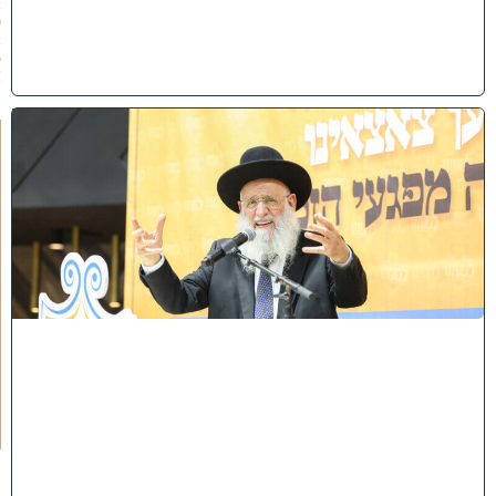
2
0
2
6
)
מ
ט
ה
ר
י
ם
א
ת
ה
ע
י
ר
ט
ב
ר
י
ה
:
מ
א