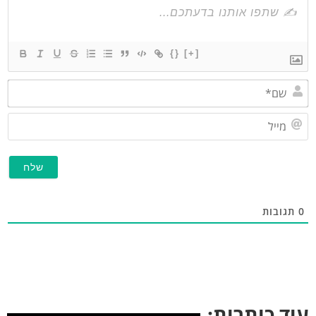
{}
[+]
שם*
מייל
תגובות
וד כותרות: