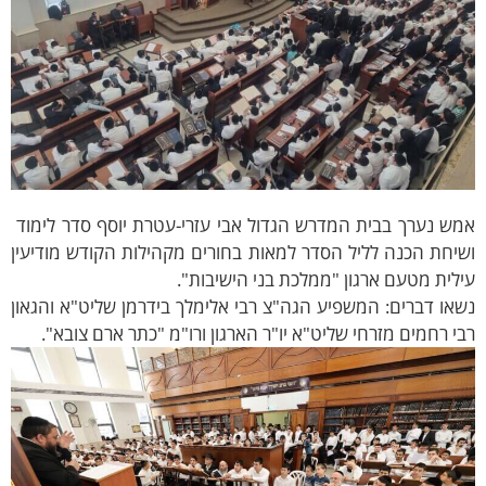
ש נערך בבית המדרש הגדול אבי עזרי-עטרת יוסף סדר לימוד
יחת הכנה לליל הסדר למאות בחורים מקהילות הקודש מודיעין
לית מטעם ארגון "ממלכת בני הישיבות".
או דברים: המשפיע הגה"צ רבי אלימלך בידרמן שליט"א והגאון
י רחמים מזרחי שליט"א יו"ר הארגון ורו"מ "כתר ארם צובא".