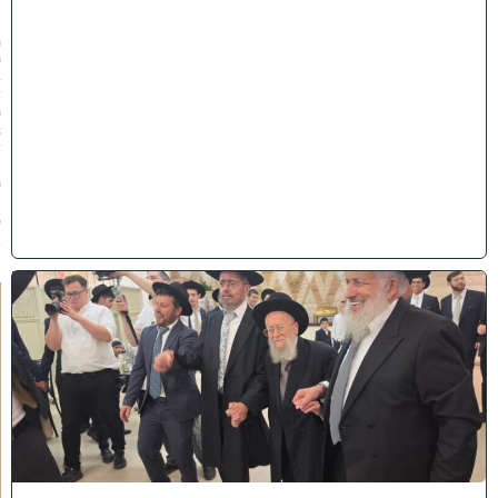
״
ו
(
0
4
/
0
8
/
2
0
2
6
)
ק
ו
ל
מ
צ
ה
ל
ו
ת
ח
ת
נ