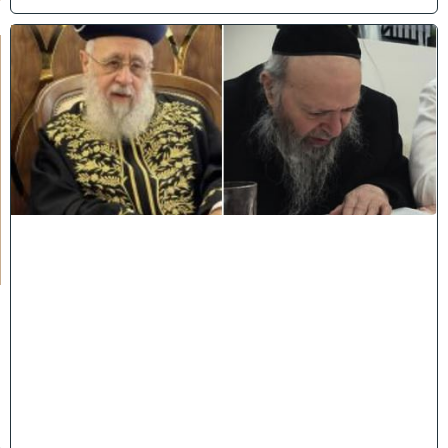
כ
ב
ו
ד
ח
כ
מ
י
ם
י
נ
ח
ל
ו
:
מ
ר
ן
ה
ר
א