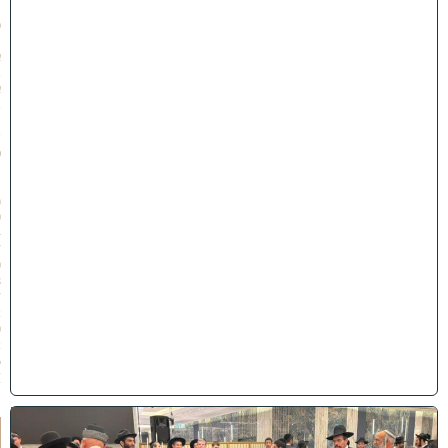
1
כ
״
א
ב
א
ב
ת
ש
פ
״
ו
(
0
4
/
0
8
/
2
0
2
6
)
א
ח