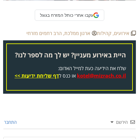
עקבו אחרי כותל המזרח בגוגל
אירועים
,
קהילות
ארגון ממלכת
,
הרב רחמים מזרחי
היית באירוע מעניין? יש לך מה לספר לנו?
שלח את הידיעה כעת למייל האדום:
kotel@mizrach.co.il
או כנס ל
דף שליחת ידיעות >>
הירשם
התחבר