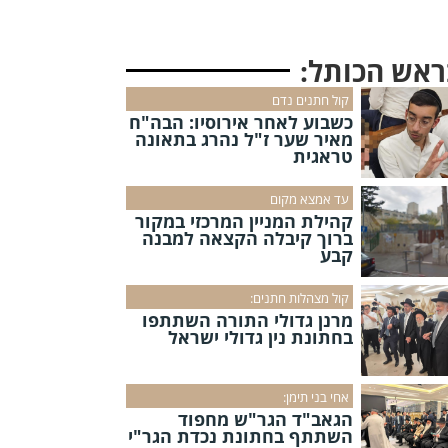
ראש הכותל:
קול חתנים נדם
כשבוע לאחר אירוסיו: הבה"ח
מאיר שער ז"ל נהרג בתאונה
טראגית
עד אמצא מקום
קהילת המניין המרכזי במקור
ברוך קיבלה הקצאה למבנה
קבע
קול מצהלות חתנים:
מרנן גדולי התורה השתתפו
בחתונת נין גדולי ישראל
אחי בני תימן:
הגאב"ד הגר"ש מחפוד
השתתף בחתונת נכדת הגר"י