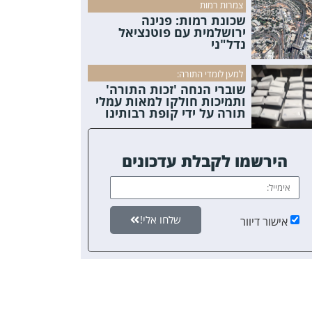
צמרות רמות
שכונת רמות: פנינה
ירושלמית עם פוטנציאל
נדל"ני
למען לומדי התורה:
שוברי הנחה 'זכות התורה'
ותמיכות חולקו למאות עמלי
תורה על ידי קופת רבותינו
הירשמו לקבלת עדכונים
שלחו אלי!
אישור דיוור