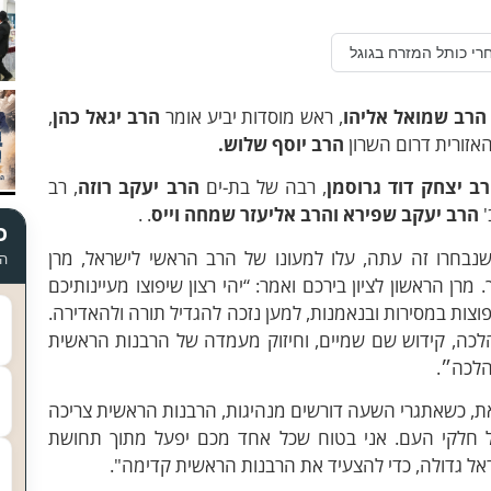
רי כותל המזרח בגוגל
הרב שמואל אליהו
, ראש מוסדות יביע אומר
הרב יגאל כהן
,
אזורית דרום השרון
הרב יוסף שלוש.
ב יצחק דוד גרוסמן
, רבה של בת-ים
הרב יעקב רוזה
, רב
'
הרב יעקב שפירא
והרב אליעזר שמחה וייס
. .
כ
נבחרו זה עתה, עלו למעונו של הרב הראשי לישראל, מרן
הד
רן הראשון לציון בירכם ואמר: “יהי רצון שיפוצו מעיינותיכם
צות במסירות ובנאמנות, למען נזכה להגדיל תורה ולהאדירה.
כה, קידוש שם שמיים, וחיזוק מעמדה של הרבנות הראשית
הלכה״.
זאת, כשאתגרי השעה דורשים מנהיגות, הרבנות הראשית צריכה
ל חלקי העם. אני בטוח שכל אחד מכם יפעל מתוך תחושת
אל גדולה, כדי להצעיד את הרבנות הראשית קדימה".