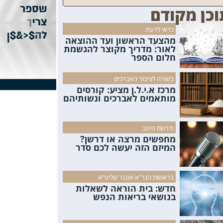
וכן מקודם
כדאי לדעת:
מהצעד הראשון ועד ההוצאה
לאור: מדריך מקוצר להגשמת
חלום הספר
בשורה לציבור האברכים
מרכז א.י.ל.ן מציע: קורסים
מותאמים לאברכים ונשותיהם
ודרשת היטב
מחפשים מרצה או דרשן?
המיזם הזה יעשה לכם סדר
בראשות הגר"א אונגר שליט"א
חדש: בית הוראה לשאלות
בנושאי בריאות הנפש