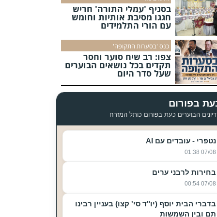
בסניף 'עמלי התורה' חריש
חגגו מסיבת אותיות וחומש
עם הורי התלמידים
כנס 'בסערות התקופה'
צפו: רב שיח סוער וחסר
תקדים בכל נושאים הבוערים
שעל סדר היום
עת בפורום
יונים הבוערים כעת בפורום כותל המזרח
נטפרי - עובדים עם AI
07/08 01:38
בחירות לרבני ערים
07/08 00:54
בדברי הבית יוסף (יו"ד סי' קצו) בעניין רבינו
תם ובין השמשות