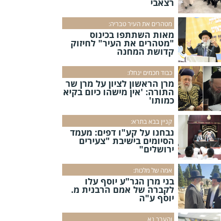
רצאבי
מטהרים את העיר טבריה:
מאות השתתפו בכינוס
"מטהרים את העיר" לחיזוק
קדושת המחנה
כבוד חכמים ינחלו:
מרן הראשון לציון על מרן שר
התורה: 'אין מישהו כיום בקיא
כמותו'
קניין בבא בתרא:
נבחנו על קע"ו דפים: מעמד
הסיומים בישיבת "צעירים
ירושלים"
אמה של מלכות:
בני מרן הגר"ע יוסף עלו
לקברה של אמם הרבנית מ.
יוסף ע"ה
והערב נא