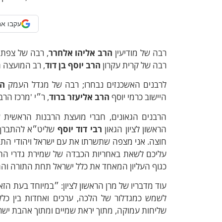
עקבו אח
רבה של מודיעין
הרב אליהו אלחרר
, רבה של צפת
רבה של קרית עקרון
הרב יוסף בן דוד
, רב המועצה ה
לרבנים האשכנזים נבחרו; רבה של מגדל העמק
הר
היישוב כרמי יוסף
הרב אליעזר ברוד
, ר״י 'מרכז הרב
הרבנים הגאונים, חברי מועצת הרבנות הראשית ש
הראשון לציון הגאון
רבי דוד יוסף
שליט״א להתברך. מ
חוצה. אני מצפה שתשרתו את עם ישראל ויהודי התפו
עליכם לשאת באחריות הכבדה של שמירת גדרי ההל
כגוף העליון המאחד את כלל ישראל תחת התורה וה
עוד מדבריו של מרן הראשון לציון: ״במיוחד בעת ה
לשמש כמגדלור של הלכה, ערכים ואחדות בין כל
שליחות עמוקה, מתוך יראת שמיים ומתוך אהבת ישר