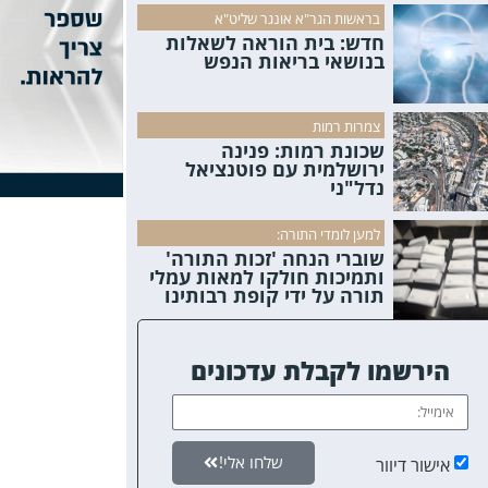
בראשות הגר"א אונגר שליט"א
חדש: בית הוראה לשאלות
בנושאי בריאות הנפש
צמרות רמות
שכונת רמות: פנינה
ירושלמית עם פוטנציאל
נדל"ני
למען לומדי התורה:
שוברי הנחה 'זכות התורה'
ותמיכות חולקו למאות עמלי
תורה על ידי קופת רבותינו
הירשמו לקבלת עדכונים
שלחו אלי!
אישור דיוור