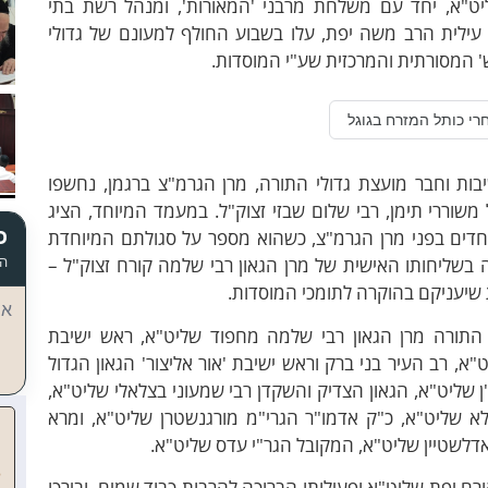
ליט"א, יחד עם משלחת מרבני 'המאורות', ומנהל רשת בתי
 עילית הרב משה יפת, עלו בשבוע החולף למעונם של גדולי
' המסורתית והמרכזית שע"י המוסדות.
רי כותל המזרח בגוגל
בות וחבר מועצת גדולי התורה, מרן הגרמ"צ ברגמן, נחשפו
שוררי תימן, רבי שלום שבזי זצוק"ל. במעמד המיוחד, הציג
כ
חדים בפני מרן הגרמ"צ, כשהוא מספר על סגולתם המיוחדת
ורפואה. ואשר הובאו מתימן לפני כ-30 שנה בשליחותו האישית של מרן הגאון רבי שלמה קורח זצוק"ל –
הד
 שיעניקם בהוקרה לתומכי המוסדות.
אי
 התורה מרן הגאון רבי שלמה מחפוד שליט"א, ראש ישיבת
"א, רב העיר בני ברק וראש ישיבת 'אור אליצור' הגאון הגדול
ן שליט"א, הגאון הצדיק והשקדן רבי שמעוני בצלאלי שליט"א,
לא שליט"א, כ"ק אדמו"ר הגרי"מ מורגנשטרן שליט"א, ומרא
אדלשטיין שליט"א, המקובל הגר"י עדס שליט"א.
ורם יפת שליט"א ופעילותו הברוכה להרבות כבוד שמים, ובירכו