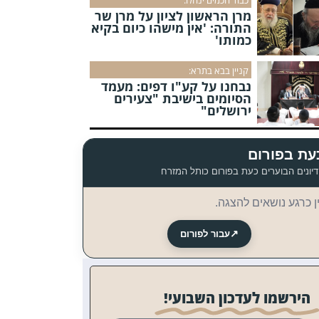
מרן הראשון לציון על מרן שר
התורה: 'אין מישהו כיום בקיא
כמותו'
קניין בבא בתרא:
נבחנו על קע"ו דפים: מעמד
הסיומים בישיבת "צעירים
ירושלים"
עת בפורום
יונים הבוערים כעת בפורום כותל המזרח
ן כרגע נושאים להצגה.
↗
עבור לפורום
הירשמו לעדכון השבועי!