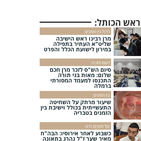
ראש הכותל:
לרגל בין הזמנים:
מרן רבינו ראש הישיבה
שליט"א העתיר בתפילה
במירון לישועת הכלל והפרט
לשמו ולזכרו:
סיום הש"ס לזכר מרן חכם
שלום: מאות בני תורה
התכנסו למעמד המסורתי
ברמלה
בין הזמנים:
שיעור מרתק על השחיטה
התעשייתית בכולל וישיבת בין
הזמנים בטבריה
קול חתנים נדם
כשבוע לאחר אירוסיו: הבה"ח
מאיר שער ז"ל נהרג בתאונה