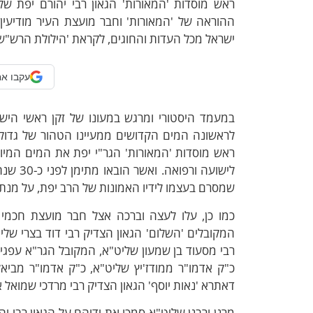
ראש מוסדות 'המאורות' הגאון רבי יהורם יפת ש
ההוראה של 'המאורות' וחבר מועצת העיר מודיעין
ישראל מכל העדות והחוגים, לקראת 'הילולת הרש"ש
עקבו אח
במעמד היסטורי ומרגש במעונו של זקן ראשי הישי
לראשונה המים הקדושים ממעיינו הטהור של גדול מ
ראש מוסדות 'המאורות' הגר"י יפת את המים המיו
לישועה 
שמסרם בעצמו לידיו האמונות של הרב יפת, על מנת
כמו כן, עלו לעצה וברכה אצל חבר מועצת חכמי
המקובלים 'השלום' הגאון הצדיק רבי דוד בצרי שליט
רבי מסעוד בן שמעון שליט"א, המקובל הגר"א עפגי'
כ"ק אדמו"ר ממודז'יץ שליט"א, כ"ק אדמו"ר מביא
דאתרא 'נאות יוסף' הגאון הצדיק רבי מרדכי שמואל 
מרנן ורבנן שליט"א סמכו את ידיהם על הגאון רבי יה