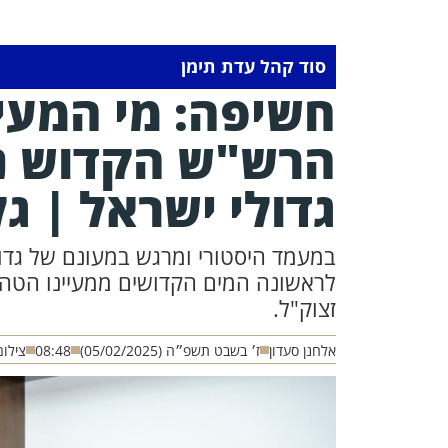
סוד קהל עדת תימן
חשיפה: מי המעיי
הרש"ש הקדוש נ
גדולי ישראל | ג
במעמד היסטורי ומרגש במעונם של גדול
לראשונה המים הקדושים ממעיינו הטהור
זצוק"ל.
אלחנן סעדון
ז׳ בשבט תשפ״ה (05/02/2025)
08:48
צילום