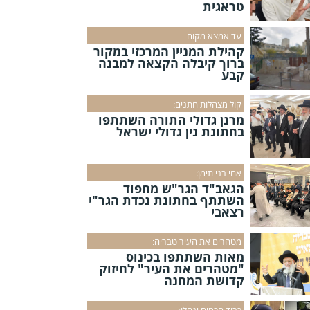
טראגית
עד אמצא מקום
קהילת המניין המרכזי במקור
ברוך קיבלה הקצאה למבנה
קבע
קול מצהלות חתנים:
מרנן גדולי התורה השתתפו
בחתונת נין גדולי ישראל
אחי בני תימן:
הגאב"ד הגר"ש מחפוד
השתתף בחתונת נכדת הגר"י
רצאבי
מטהרים את העיר טבריה:
מאות השתתפו בכינוס
"מטהרים את העיר" לחיזוק
קדושת המחנה
כבוד חכמים ינחלו: