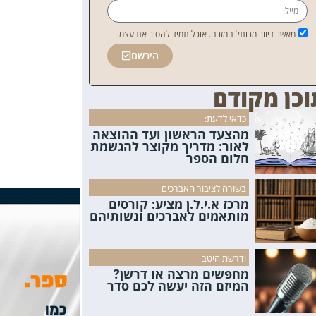
מאשר דיוור מכותל המזרח. אוכל תמיד להסיר את עצמי.
הירשם
וכן מקודם
כדאי לדעת:
מהצעד הראשון ועד ההוצאה
לאור: מדריך מקוצר להגשמת
חלום הספר
בשורה לציבור האברכים
מרכז א.י.ל.ן מציע: קורסים
מותאמים לאברכים ונשותיהם
ודרשת היטב
מחפשים מרצה או דרשן?
המיזם הזה יעשה לכם סדר