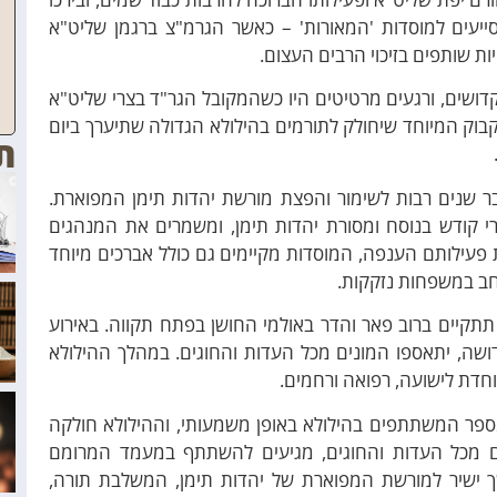
יעים למוסדות 'המאורות' – כאשר הגרמ"צ ברגמן שליט"א
ות שותפים בזיכוי הרבים העצום.
דושים, ורגעים מרטיטים היו כשהמקובל הגר"ד בצרי שליט"א
בוק המיוחד שיחולק לתורמים בהילולא הגדולה שתיערך ביום
ת
בר שנים רבות לשימור והפצת מורשת יהדות תימן המפוארת.
רי קודש בנוסח ומסורת יהדות תימן, ומשמרים את המנהגים
פעילותם הענפה, המוסדות מקיימים גם כולל אברכים מיוחד
חב במשפחות נזקקות.
 תתקיים ברוב פאר והדר באולמי החושן בפתח תקווה. באירוע
ושה, יתאספו המונים מכל העדות והחוגים. במהלך ההילולא
וחדת לישועה, רפואה ורחמים.
מספר המשתתפים בהילולא באופן משמעותי, וההילולא חולקה
ם מכל העדות והחוגים, מגיעים להשתתף במעמד המרומם
ך ישיר למורשת המפוארת של יהדות תימן, המשלבת תורה,