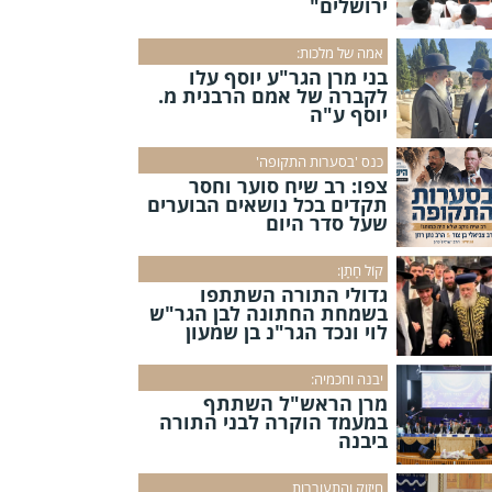
ירושלים"
אמה של מלכות:
בני מרן הגר"ע יוסף עלו
לקברה של אמם הרבנית מ.
יוסף ע"ה
כנס 'בסערות התקופה'
צפו: רב שיח סוער וחסר
תקדים בכל נושאים הבוערים
שעל סדר היום
קוֹל חָתָן:
גדולי התורה השתתפו
בשמחת החתונה לבן הגר"ש
לוי ונכד הגר"נ בן שמעון
יבנה וחכמיה:
מרן הראש"ל השתתף
במעמד הוקרה לבני התורה
ביבנה
חיזוק והתעוררות