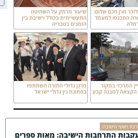
זכר מרן חכם שלום:
שיעור מרתק על השחיטה
ורה התכנסו למעמד
התעשייתית בכולל וישיבת בין
רמלה
הזמנים בטבריה
ן המרכזי במקור
מרנן גדולי התורה השתתפו
 הקצאה למבנה קבע
בחתונת נין גדולי ישראל
רכת ראשי הישיבה:
קבות התרחבות הישיבה: מאות ספרים