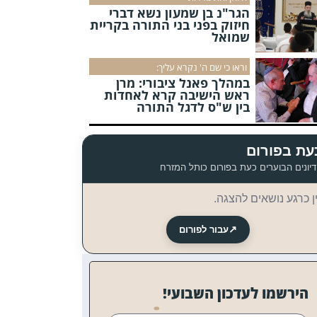
הגר"נ בן שמעון נשא דברי
חיזוק בפני בני התורה בקריית
שמואל
וראו כי שם ה' נקרא עליך:
במהלך פאנל ציבורי: מרן
ראש הישיבה קרא לאחדות
בין ש"ס לדגל התורה
עת בפורום
יונים הבוערים כעת בפורום כותל המזרח
ן כרגע נושאים להצגה.
↗
עבור לפורום
הירשמו לעדכון השבועי!