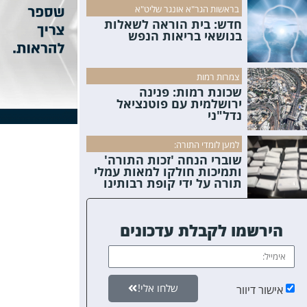
בראשות הגר"א אונגר שליט"א
חדש: בית הוראה לשאלות
בנושאי בריאות הנפש
צמרות רמות
שכונת רמות: פנינה
ירושלמית עם פוטנציאל
נדל"ני
למען לומדי התורה:
שוברי הנחה 'זכות התורה'
ותמיכות חולקו למאות עמלי
תורה על ידי קופת רבותינו
הירשמו לקבלת עדכונים
שלחו אלי!
אישור דיוור