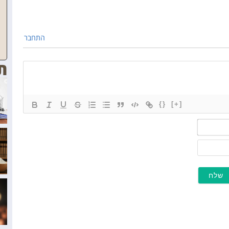
התחבר
ת
{}
[+]
שם*
מייל