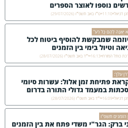
שים נוספו לאוצר הספרים
ן דניאל
11:10
ט״ו באב תשפ״ו (29/07/2026)
א יְאֻנֶּה לָהֶם כָּל רַע"
וזמה שמבקשת להוסיף ביטוח לכל
יאה וטיול בימי בין הזמנים
כת כותל המזרח
16:13
י״ד באב תשפ״ו (28/07/2026)
רן עלך:
ראת פתיחת זמן אלול: עשרות סיומי
כתות במעמד גדולי התורה בדרום
ן דניאל
16:09
י״ד באב תשפ״ו (28/07/2026)
ן הזמנים תשפ"ו
י ברק: הגר"י משדי פתח את בין הזמנים