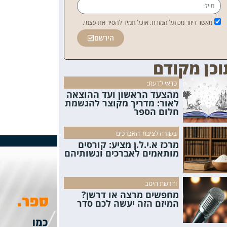
מאשר דיוור מכותל המזרח. אוכל תמיד להסיר את עצמי.
הירשם
וכן מקודם
כדאי לדעת:
מהצעד הראשון ועד ההוצאה
לאור: מדריך מקוצר להגשמת
חלום הספר
בשורה לציבור האברכים
מרכז א.י.ל.ן מציע: קורסים
מותאמים לאברכים ונשותיהם
ודרשת היטב
מחפשים מרצה או דרשן?
המיזם הזה יעשה לכם סדר