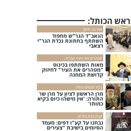
ראש הכותל:
אחי בני תימן:
הגאב"ד הגר"ש מחפוד
השתתף בחתונת נכדת הגר"י
רצאבי
מטהרים את העיר טבריה:
מאות השתתפו בכינוס
"מטהרים את העיר" לחיזוק
קדושת המחנה
כבוד חכמים ינחלו:
מרן הראשון לציון על מרן שר
התורה: 'אין מישהו כיום בקיא
כמותו'
קניין בבא בתרא:
נבחנו על קע"ו דפים: מעמד
הסיומים בישיבת "צעירים