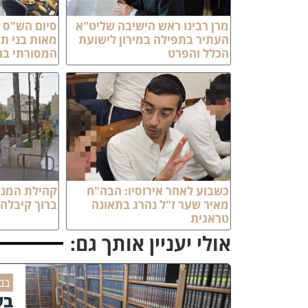
מרן רבינו ראש הישיבה שליט"א
סיום הש"ס ל
העתיר בתפילה במירון לישועת
מאות בני ת
הכלל והפרט
המסורתי ב
כשבוע לאחר אירוסיו: הבה"ח
קהילת המניי
מאיר שער ז"ל נהרג בתאונה
ברוך קיבלה
טראגית
אולי יעניין אותך גם:
בב
בע