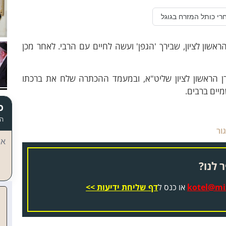
רי כותל המזרח בגוגל
אשון לציון, שבירך 'הגפן' ועשה לחיים עם הרבי. לאחר מכן
הראשון לציון שליט"א, ו
במעמד ההכתרה
שלח את ברכתו
יים ברבים.
כ
הד
ור
אי
 לנו?
kotel@miz
או כנס ל
דף שליחת ידיעות >>