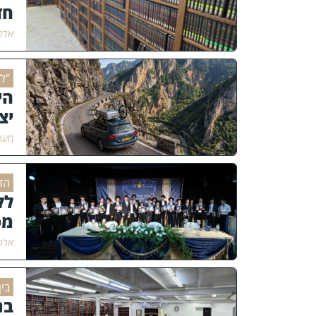
חד
אלחנ
"לֹ
הי
יצ
מער
הד
לק
מס
אלחנ
בי
בנ