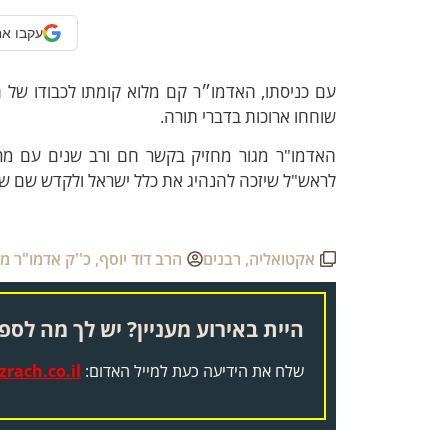
עקבו אח
עם כניסתו, האדמו״ר קם מלוא קומתו לכבודו של הר
שוחחו ארוכות בדברי תורה.
האדמו"ר מגור מחזיק בקשר חם ורב שנים עם מרן 
לראש"ל שיזכה להנהיג את כלל ישראל ולקדש שם שמ
אקטואליה
,
רבנים
הרב דוד יוסף
,
כ''ק אדמו"ר מג
היית באירוע מעניין? יש לך מה לספר
שלח את הידיעה כעת למייל האדום:
rach.co.il