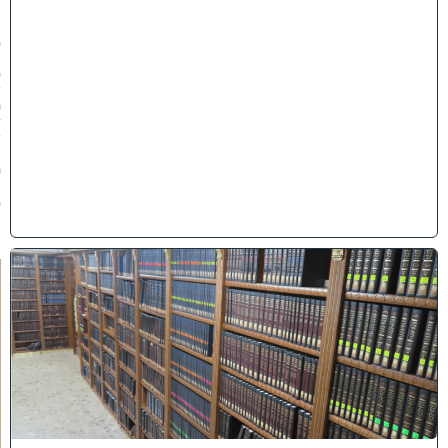
״
ו
(
2
9
/
0
7
/
2
0
2
6
)
ב
ב
ר
כ
ת
ר
א
ש
י
ה
י