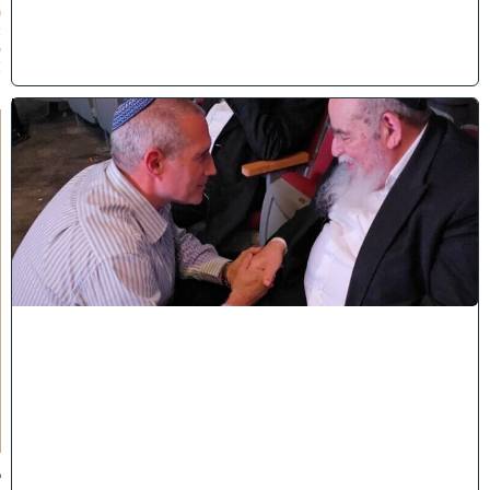
0
2
6
)
ו
ר
א
ו
כ
י
ש
ם
ה
'
נ
ק
ר
א
ע
ל
י
ך
:
ב