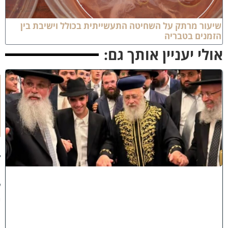
ור מרתק על השחיטה התעשייתית בכולל וישיבת בין
מנים בטבריה
לי יעניין אותך גם:
ק
וֹ
ל
חָ
תָ
ן
:
ג
ד
ו
ל
י
ה