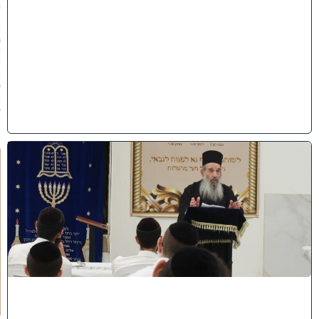
3
1
/
0
7
/
2
0
2
6
)
ח
י
ז
ו
ק
ו
ה
ת
ע
ו
ר
ר
ו
ת