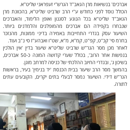
כים' בנשיאות מרן הגאב"ד הגרש"י זעפראני שליט"א.
לל נוסד לפני כחודש ע"י הרב שרביט שליט"א, בהכוונת מרן
ב"ד שליט"א בכל הנוגע לסגנון ואופן הלימוד, והאברכים
חרו בקפידה הם אברכים מהמופלגים והלמדנים ביותר.
עור עסק בגדרי התחייבות באמירה בדיני ממונות, מהנזכר
'מ סי' קכ"ט, קפ"ט, קמ"א, מ"א, שט"ו ואבהע"ז סי נ"ב ועוד.
ר מכן מסר הגר"ש שרביט שליט"א שיעור בדין 'אין הולכין
בנפשות אחר הרוב', בכולל שערי קדושה המונה כ-50 אברכים,
כון ג', ובגדרי החיוב ההלכתי של כניסה למרחב מוגן.
שך מסר הרב שיעור בבית הכנסת 'יד בנימין' בעיר, בראשות
"ש דידי. השיעור נמסר לבעלי בתים יקרים, הקובעים עתים
רה.