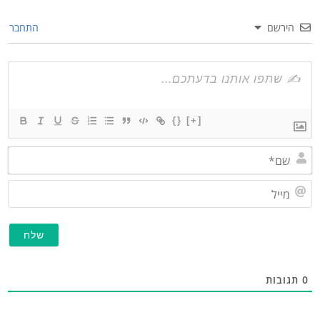
הירשם
התחבר
{}
[+]
שם*
מייל
גובות