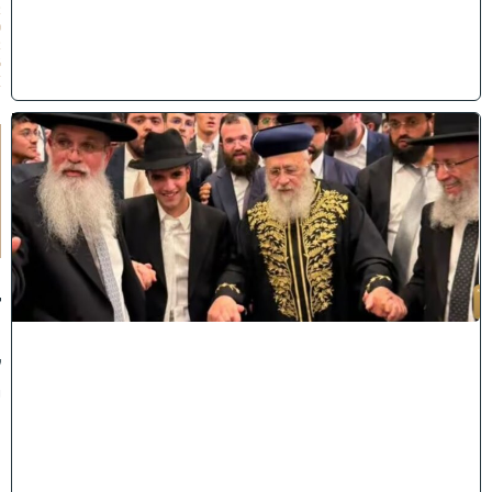
2
0
2
6
)
ק
וֹ
ל
חָ
תָ
ן
:
ג
ד
ו
ל
י
ה
ת
ו