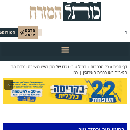
פרסם
הפורום
ידיעה
 הבית
»
כל הכתבות
»
במזל טוב: נכדו של מרן ראש הישיבה ונכדת מרן
אב"ד באו בברית האירוסין | צפו
×
בסימן טוב ובמזל טוב