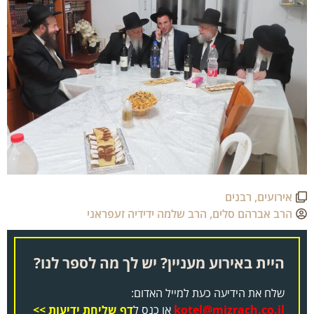
אירועים
,
רבנים
הרב אברהם סלים
,
הרב שלמה ידידיה זעפראני
היית באירוע מעניין? יש לך מה לספר לנו?
שלח את הידיעה כעת למייל האדום:
kotel@mizrach.co.il
או כנס ל
דף שליחת ידיעות >>