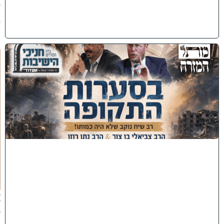
0
2
6
)
כ
נ
ס
'
ב
ס
ע
ר
ו
ת
ה
ת
ק
ו
פ
ה
'
צ
פ