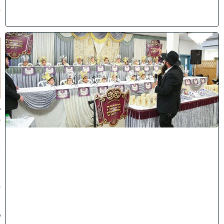
2
6
)
ו
ה
ע
ר
ב
נ
א
ב
ס
נ
י
ף
'
ע
מ
ל