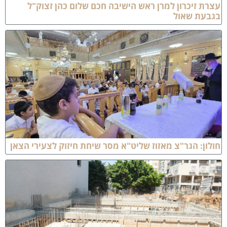
צרת זיכרון למרן ראש הישיבה חכם שלום כהן זצוק"ל
גבעת שאול
ולון: הגר"צ מאזוז שליט"א מסר שיחת חיזוק לצעירי הצאן