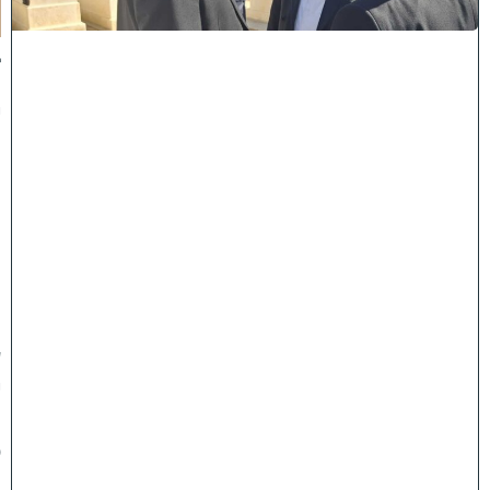
ת
:
ב
נ
י
מ
ר
ן
ה
ג
ר
"
ע
י
ו
ס
ף