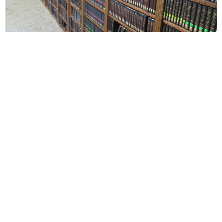
ש
י
ה
י
ש
י
ב
ה
:
ב
ע
ק
ב
ו
ת
ה
ת
ר
ח
ב