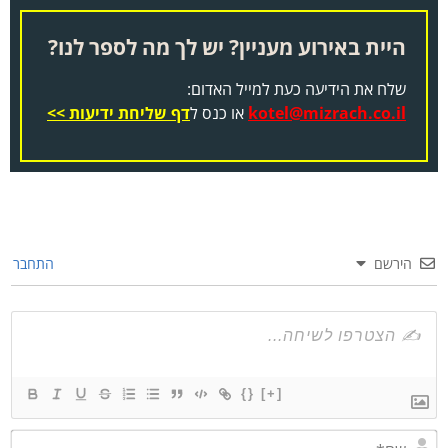
היית באירוע מעניין? יש לך מה לספר לנו?
שלח את הידיעה כעת למייל האדום:
kotel@mizrach.co.il
או כנס ל
דף שליחת ידיעות >>
הירשם
התחבר
{}
[+]
שם*