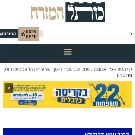
פרסם
הפורום
ידיעה
הבית
»
כל הכתבות
»
פרס 'הרב עובדיה יוסף' של עיריית תל אביב-יפו חולק
שלים
×
גל יומא דהילולא