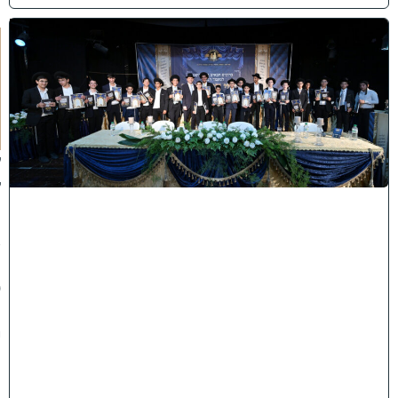
ה
ד
ר
ן
ע
ל
ך
:
ל
ק
ר
א
ת
פ
ת
י
ח
ת