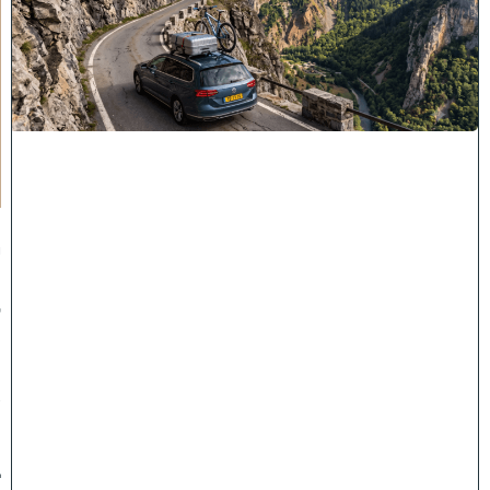
יְ
אֻ
נֶּ
ה
לָ
הֶ
ם
כָּ
ל
רַ
ע
"
ה
י
ו
ז
מ
ה
ש
מ
ב