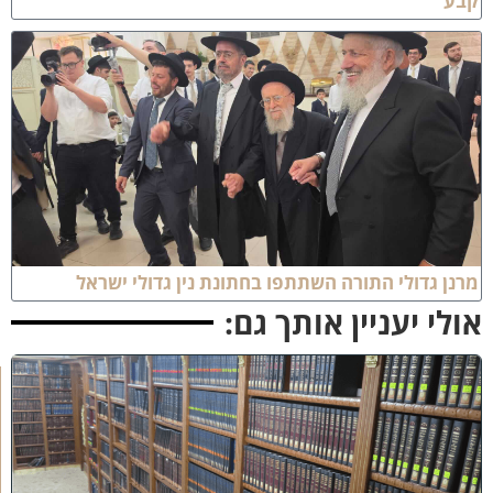
ע
ן גדולי התורה השתתפו בחתונת נין גדולי ישראל
לי יעניין אותך גם:
ב
ב
ר
כ
ת
ר
א