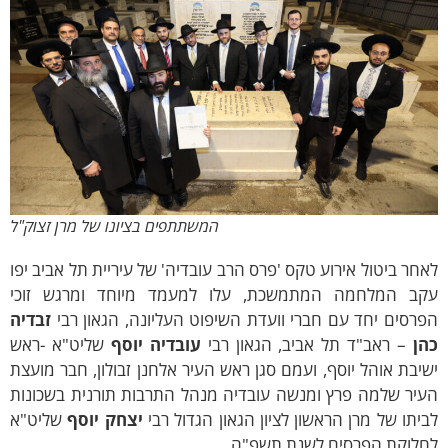
המשתתפים בציונו של מרן זצוק"ל
ר ביטול אירוע טקס 'פרס הרב עובדיה' של עיריית תל אביב יפו
 המלחמה המתמשכת, עלו למעמד מיוחד ומרגש זוכי
סים יחד עם חברי וועדת השיפוט העליונה, הגאון רבי
זבדיה
– ראב"ד תל אביב, הגאון רבי
עובדיה יוסף
שליט"א -ראש
בת אוהל יוסף, ועמם סגן ראש העיר אלחנן זבולון, חבר מועצת
ר שלמה פרץ ומנשה עובדיה מנהל התרבות תורנית בשכונות
תו של מרן הראשון לציון הגאון הגדול רבי
יצחק יוסף
שליט"א
וקת הפרסים לשנת תשפ"ה.