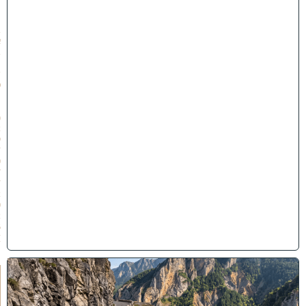
״
ו
ב
א
ב
ת
ש
פ
״
ו
(
2
9
/
0
7
/
2
0
2
6
)
"
לֹ
א