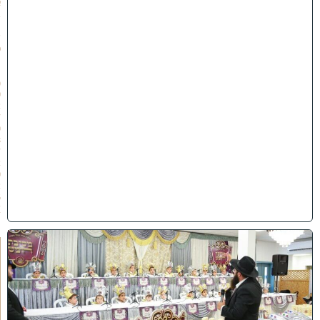
א
ב
ת
ש
פ
״
ו
(
0
2
/
0
8
/
2
0
2
6
)
ו
ה
ע
ר
ב
נ
א