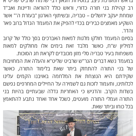
ש המערכת ניצב במסירות הגאון רבי שלמה שרביט שליט"א
קהילת בני תורה כדורי, וראש כולל להוראה ודיינות ואב"ד
ת יעקב ירושלים – טבריה, ובשיתוף הארגון "בעזרת ה'" אשר
יע מאמצים כבירים בכדי להפיק את המעמד הגדול ברוב פאר
ר.
ום המעמד חולקו מלגות למאות האברכים בסך כולל של קרוב
ליון ש"ח, כאשר מלבד זאת בימים אלו מחולקים למאות
חות בעיר טבריה סלי מזון מכובדים לקראת חג הסוכות.
מד נשא דברים הגר"ש שרביט שליט"א והעלה את המחויבות
בני התורה להתחזק ביתר שאת בלימוד התורה, כאשר
דתם היא הנוצחת את המלחמה באויבנו הקמים עלינו
ותינו, ותעמוד לזכות גם לשמירה על החיילים המחרפים נפשם
ות הקרב. והדגיש כי האחריות גדלה שבעתיים בהיות בני
רה ועמלי התורה מועטים, כשכל אחד ואחד נתבע להתאמץ
 כוחו וביתר שאת.