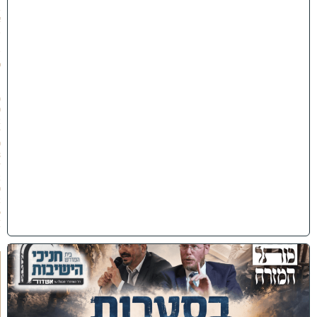
ב
א
ב
ת
ש
פ
״
ו
(
0
2
/
0
8
/
2
0
2
6
)
כ
נ
ס
'
ב
ס