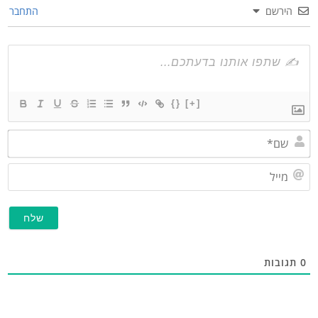
הירשם
התחבר
{}
[+]
שם*
מייל
גובות