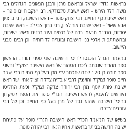
אשות גדולי ישראל ובראשם מרנן ורבנן הגאונים הגדולים רבי
ה הלל הירש – ראש ישיבת סלבודקא, רבי יעקב חיים סופר –
ש ישיבת כף החיים, רבי יצחק סופר – ראש הישיבה, רבי בן ציון
א שאול – ראש ישיבת אור לציון, רבי ברוך צבי לב – ראש ישיבת
ודות, הגר"מ תנעמי רבה של רכסים ועוד רבנים וראשי ישיבות,
השתתפות אלפי בני הישיבה ובוגריה לדורותיה, וכן רבים מבני
ישוב.
מעמד הגדול הוכנסו להיכל הישיבה שני ספרי תורה. הראשון
ר מהודר שנכתב לזכרו הטהור של ראש הישיבה זצוק"ל והשני
ספר תורה בן 120 שנה שנכתב ע"י מרן בעל כף החיים רבי יעקב
ים סופר זצוק"ל והוענק לרבי עובדיה צדקה זצ"ל אחיו של ראש
שיבת פורת יוסף מרן רבי יהודה צדקה זצוק"ל וכעת החליטו
יורשים להעניק לראש הישיבה הגר"י סופר את הספר לפיקדון
היכל הישיבה שהוא נכד של מרן בעל כף החיים וכן של רבי
בדיה צדקה.
שיאו של המעמד הכריז ראש הישיבה הגר"י סופר על פתיחת
יבה חדשה בביתר בראשות אחיו הגאון רבי יהודה סופר.