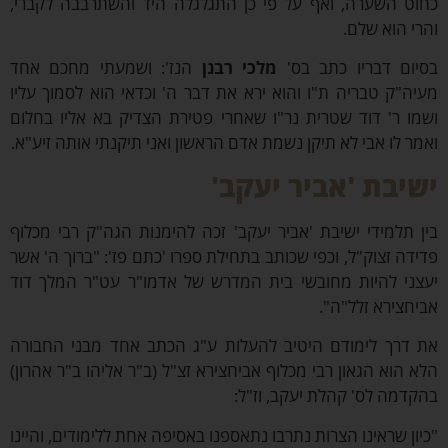
ט השערה, ואף על פי כן התגלגלה היד והשתרבבה לקברי,
י הוא שלם.
ום דבריו כתב בס'
מלכי רבנן
הנז': ושמעתי מחכם אחד
ה"ק טבריה ת"ו והוא ירא את דבר ה' וכדאי הוא לסמוך עליו
ו ר' דוד שטרית נר"ו שאחרי פטירת הצדיק בא אליו בחלום
ר לו אבי לא תיקן נשמת אדם הראשון ואני תיקנתי אותה זיע"א.
יבת 'אביר יעקב'
 תלמידי ישיבת 'אביר יעקב' זכה להימנות הגה"ק רבי מכלוף
דה זצוק"ל, וכפי שכותב בתחילת ספרו 'כתם פז': "ברוך ה' אשר
ני להיות מחובשי בית המדרש של אדמו"ר עט"ר המלך דוד
חצירא זלל"ה".
דרך לימודם היטיב להעלות ע"ג הכתב אחד מבני החבורה
 הוא הגאון רבי מכלוף אביחצירא זצ"ל (ב"ר אליהו ב"ר אהרון)
דמה לס' קהלת יעקב, וז"ל:
ון שראינו הצרות נתרבו נתאספנו באסיפה אחת ללימודים, והיינו