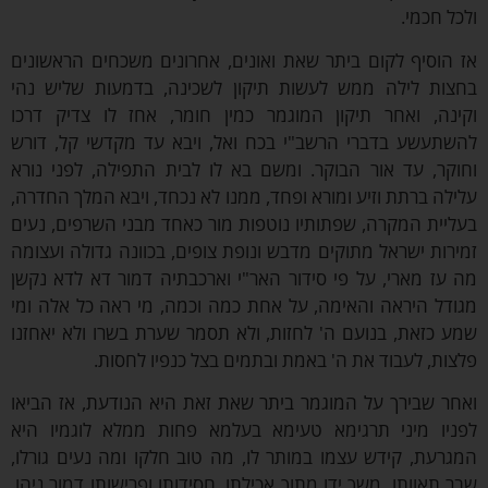
ל חכמי.
הוסיף לקום ביתר שאת ואונים, אחרונים משכחים הראשונים
ות לילה ממש לעשות תיקון לשכינה, בדמעות שליש נהי
נה, ואחר תיקון המוגמר כמין חומר, אחז לו צדיק דרכו
תעשע בדברי הרשב"י בכח ואל, ויבא עד מקדשי קל, דורש
קר, עד אור הבוקר. ומשם בא לו לבית התפילה, לפני נורא
לה ברתת וזיע ומורא ופחד, ממנו לא נכחד, ויבא המלך החדרה,
יית המקרה, שפתותיו נוטפות מור כאחד מבני השרפים, נעים
רות ישראל מתוקים מדבש ונופת צופים, בכוונה גדולה ועצומה
עז מארי, על פי סידור האר"י וארכבתיה דמור דא לדא נקשן
דל היראה והאימה, על אחת כמה וכמה, מי ראה כל אלה ומי
 כזאת, בנועם ה' לחזות, ולא תסמר שערת בשרו ולא יאחזנו
ות, לעבוד את ה' באמת ובתמים בצל כנפיו לחסות.
ר שבירך על המוגמר ביתר שאת זאת היא הנודעת, אז הביאו
יו מיני תרגימא טעימא בעלמא פחות ממלא לוגמיו היא
רעת, קידש עצמו במותר לו, מה טוב חלקו ומה נעים גורלו,
 תאוותו, משך ידו מתוך אכילתו, חסידותו ופרישותו דמור ניהו,