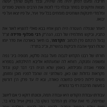
בה ומעט לפתן יהיה מה שיהיה, ובכל מקום שהלך יעשה
ות ותיקונים בסתר ובגלוי כדי לזכות את הרבים והושיב סופרים
מדי תינוקות ושוחטים מומחים בכל עיר ועיר, על פיו יצאו ועל פי
ו.
ר שנפלה העטרה היה רצון אחיו בבא סאלי להוציא לאור את
יו, וביקש מתלמידו של רבנו, הגה"ק
רבי מכלוף פדידה
זצ"ל
ל ה'כתם פז') לכתוב '
הקדמה
', בו תיאר באורכה את סדר יומו
לו רצוף אהבה ודביקות בהשי"ת, וכ"כ בתו"ד:
תו של רבנו הקדוש לגבוה מעל גבוה סלקא, מנופה ביג' נפה
ופה ומנוקה, רווחא לה שמעתתא אליבא דהילכתא, בספרא
רי ואגדה ומכילתא, באופן שלא הניח רבי דבר קטן וגדול
אות גדולות שנו כאן, כשולחני זה שהכל לפניו מוכן ומזומן,
ם לילות כימים כחשכה כאורה, ובא לו עד פרק ה'ן דורשין
שה מרכבה רזי בר נהורא.
דתו עבודת הקודש היא עבודה תמה, וכוונתו דוקא כי אם ליושב
ימה, מי זאת עולה מן המדבר נשקו בר, נפיק ועייל בלא בר,
ת עולת התמיד ונסקה, לקוטי בתר לקוטי, כמלקט אחר