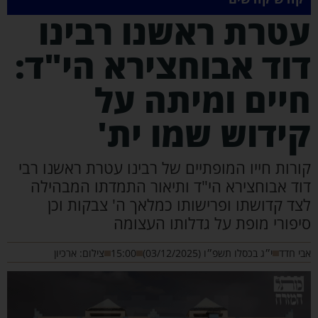
טרת ראשנו רבינו
וד אבוחצירא הי"ד:
יים ומיתה על
ידוש שמו ית'
ות חייו המופתיים של רבינו עטרת ראשנו רבי
ד אבוחצירא הי"ד ותיאור התמדתו המבהילה
 קדושתו ופרישותו כמלאך ה' צבקות וכן
ורי מופת על גדלותו העצומה
חדד
י״ג בכסלו תשפ״ו (03/12/2025)
15:00
צילום: ארכיון