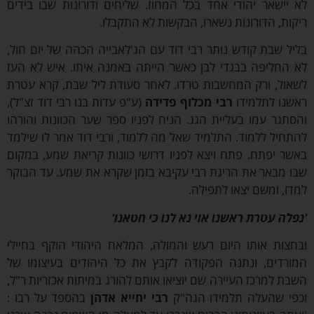
יישאר יהודי אחד בכל המחוז. שליחים ודורונות שבו בידים
ות, הדורונות נשארו, הבקשות לא התקבלו.
ל שבת קודש נותר רבי דוד עם הג'לאבייה הכהה של יום חול,
החליפה בבגדי לבן כאשר הייתה באמנה איתו. איש לא העז
ול, ורק המחשבות טרדו. לאחר סעודת ליל שבת, קרא עטרת
נו לתלמידו
רבי מכלוף פדידה
(ע"פ עדות בנו רבי דוד זצ"ל),
תגר עמו בעליית הגג. הניח לפניו ספר שער הכוונות והורהו
חיל ללמוד. התלמיד שאל מה ללמוד, ורבי דוד אמר לו שילמד
ר יפתח. פתח ויצא לפניו דרושי כוונות קריאת שמע, במקום
 מבאר את הריגת רבי עקיבא בזמן שקרא את שמע. עד הבוקר
ו, ומשם יצאו לתפילה.
לה עטרת ראשנו אוי נא לנו כי חטאנו'
צות אותו היום רעש והמולה, המלאח היהודי הוקף בחיילי
רדים, ונתנה הפקודה לקבץ את כל היהודים בעיצומו של
ת למרכז העיירה שם יוציאו אותם להורג במיתות אכזריות ר"ל,
י שהעלה תלמידו הגה"ק
רבי
יחייא אדהן
בהספד על רבו :