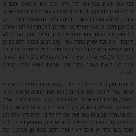
יעוט תענוג ובמיעוט דרך ארץ, ורוב ימיו סיגופים ותעניות
סקות גדולות וקטנות, וכביכול מדקדק עם חסידיו, במיתת אשה
ים, שמתה אשתו ראשונה ובניהם נ"ע, וגם השניה ובניה נ"ע,
 הבן הקטן שנשאר אחריו גם הוא הלך למנוחות ואנחנו נשארנו
חות, ולא הרהר אחר מידותיו יתברך חלילה וחס, הס כי לא
כיר. וג"כ סבל יסורין בחולי עיניו ימים רבים, ובגופו חלה גם כן
 פעמים, והיה מקבל הכל בסבר פנים יפות, בשמחה ובטוב לב
 מכל כל, לפי שאינו חפץ בהנאת זה העולם כלל, דוקא לעשות
 רוח ליוצרו בעבור כבוד שמו ושכינתו שהיא עימנו כביכול
ות.
ה מרחיק נדוד כדי ללמוד תורה בהתבודדות מחמת טרדת בני
, והלך לערים וכפרים והיה מקים זאת התורה אדם כי ימות
הל, מניח ביתו וישיבתו מקום כבודו וכבוד אבותיו זלה"ה והלך
ומות שפלים ונמוכים, לקבל צער דירת עראי דעראי, ובכל
ם שהלך שם ביתו עמו, ואינו מטריח על בני אדם כלל ואתו עמו
אתו והכנסתו וכלי תשמישו וצורכי אכילתו, מסתפק בדי לו, אינו
ל בשר כלל ויין ושכר לא ישתה דוקא מעט מן המעט, ופת