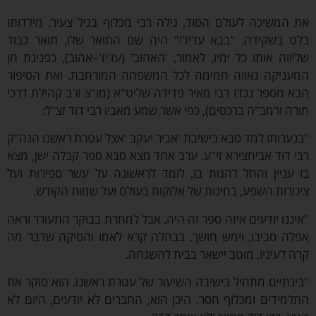
המשיכה לעולם הסוד, גילה רבי מכלוף בגיל צעיר. מילדותו
 בשקידה. "בבא עז'יז'י" היה שם התואר שלו, תואר כבוד
ווה אותו כל ימיו, לאמור, 'האהוב' (עז'יז'–אהוב), כפנינת חן
ניקה גאווה חמימה לכל המשפחה המורחבת, ואת הסיפור
 מספר נכדו רבי מאיר פדידה שליט"א (מו"צ ורב קהילת דרכי
ה ורמב"ה ברכסים), כפי אשר שמע מאביו רבי דוד זצ"ל:
ערותו למד סבא בישיבת 'אביר יעקב 'אצל עטרת ראשנו הגה"ק
 דוד אביחצירא זי"ע. ערב אחד מצא סבא ספר קבלה ישן, מצא
עניין והחל להגות בו, לומד לראשונה על עשר ספירות ועל
ורות השפע, בחינות של אלוקות בעולם ועל שמות הקודש.
ננו יודעים איזה ספר זה היה, אבל למחרת בבוקר התעורר וראה
ה סביבו, וימש חושך. בבהלה קרא לאמו והסיקה שדבר מה
 לעיניו, מוטב יישאר בבית להשגחה.
נתיים מתחיל בישיבה השיעור של עטרת ראשנו. הוא סוקר את
מידים ומכלוף חסר. היכן הוא, החברים לא יודעים, היום לא