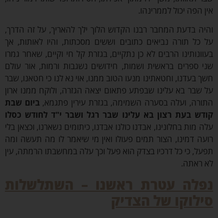
 הפה יכול לממרינהו.
ה בדעת המחבר רבנו הקדוש הלוך ילך להאריך, על זה הדרך,
כל תורה נביאים כתובים וששים מסכתות, והיו לאותות, אך
ונותינו הרבים לא כן נתקיים, בגזרת קל חי וקיים, שאחר גמרו
 ספרים בראשית ושמות, חידושים נשגבות ורמות, אור עולם
 בעדנו, וחטאתינו מנעו הטוב ממנו, אוי נא לנו כי חטאנו, שבר
שבר בא עלינו שבפתע פתאום יצאה הגזרה, ולוקח ממנו ארון
רה, ועלה בסערה השמימה, בגזרת עירין פתגמא,
ביום שבת
ש בעת רצון בא עלינו
שבר רגל ושבר י"ד לחודש כסלו
 מות בחלונינו, אבדנו כולנו אבדנו, כיתומים נשארנו, וכצאן בלי
ה דמינו, הצור תמים פעולו ואין מי שיאמר לו מה תעשה ומה
ל, כי כל דרכיו בצדק הוא פעל וכך עלה במחשבתו הרמתה, עין
ראתה.
לה עטרת ראשנו
– השתלשלות
לוקו של הצדיק