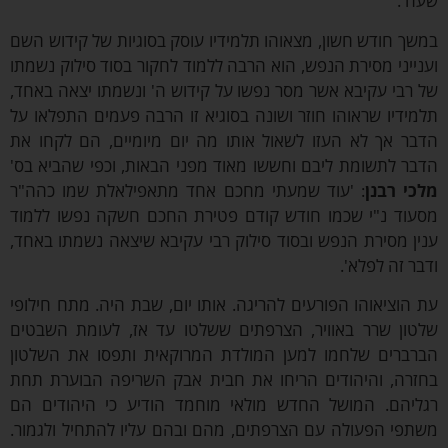
'.
ך חודש חשון, מצאוהו תלמידיו עוסק בסוגיות של קידוש השם
ייני מסירת הנפש, הוא הרבה ללמוד לחקור בסוד סילוק נשמתו
רבי עקיבא אשר מסר נפשו על קידוש ה' ונשמתו יצאה באחד,
ידיו שראוהו חוזר ושונה בסוגיא זו הרבה פעמים התפלאו על
ר אך לא העזו לשאול אותו מה יום מיומיים, הם לקחו את
ר לתשומת ליבם וחששו מאוד מפני הבאות, וכפי שהביא בס'
י רבנן
: 'עוד שמעתי מחכם אחד מתאפילאלת שמו כהה"ר
וד נ"י שכמו חודש קודם פטירת החכם חשקה נפשו ללמוד
ן מסירת הנפש ובסוד סילוק רבי עקיבא שיצאה נשמתו באחד,
ר זה לפלא'.
הוציאוהו הפורעים להריגה. אותו יום, שבת היה. מתח חילופי
ון שרר באוויר, הצרפתים ששלטו עד אז, לעומת השבטים
ברים שלחמו למען המולדת המרוקאית ותפסו את השלטון
רה, והיהודים הריחו את חבית אבק השריפה הבוערת תחת
יהם. המושל החדש מולאי מוחמד הודיע כי היהודים הם
פי הפעולה עם הצרפתים, מהם ובהם עליו להתחיל ולגמור.