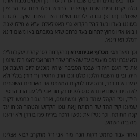
תה בעוונותינו הרבים שגברו עד למעלה מן השמים נכבה אורנו
ה יקרנו וביום שבת קודש יד' לחודש כסלו שנת על הר ציון
'ם (תר"פ) גברה יללתנו ושלח הצר הצורר שקם לנגדנו
וננו בעדו ובעד קהל הקדוש גרי תאפילאלת יע"א שיחללו שבת
ואו אליו מחוץ לתחום בעל כרחם שלא בטובתם באו משום דינא
כותא דינא'.
 תיאר
רבי
מכלוף אביחצירא
(בהקדמה לס' קהלת יעקב) וז"ל:
 עברו ימים מועטים עד שהארור שלח למור אבי לאמור לו שיזמין
כל העם היהודי שבכל הסביבה שיהיו מוכנים ליום השבת וכן
, וביום השבת הלכנו כולנו וגם הרב החסיד (ר' דוד) בכלל ולא
נו שום דבר, ובהגיענו למקום המשפט אזי הארורים השוטרים
הניחו לשום אדם שיכנס לפנים רק מור אבי ז"ל עם הרב החסיד
ד, וכל הקהל עומד בחוץ ומשתומם, ואחר עבור כחמש דקות
נו קול ההד של התותח [את גופו הקדוש והטהור הניחו על
 התותח, וכך נטלו את נפשו הזכה בירית פגז בודד] ולא ידענו
בזה השמע.
ר עבור כחמש דקות הנה מור אבי ז"ל מתקרב לבוא אצלינו