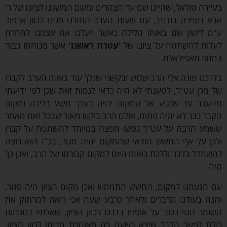
ירה טולאל, שהיינו שם עד הצהרים ומשם המשכנו לציונו של ר'
 בעיירה בודניב, עם שעות הערב החזרנו פנינו לכוון ארפוד
 לישון שם באותו הלילה כאשר ייעדנו את עצמנו למחרת
ות להשתטח על ציונו של
'עטרת ראשנו'
אשר מנוחתו כבוד
וז תאפילאלת.
כנו פונה אלי הרב שלוש ובקשני שנלך עוד באותו הערב לקברו
מרן עט"ר, לטענתי לא היה כדאי לנסות זאת שכן לפי ידיעתי
בר עד שנגיע אל המקום יהיה בערך תשע בלילה ומקום
ר כבר לא יהיה פתוח, אולם הרב ביקש מאוד שבכל זאת מאחר
ע הרבה על עט"ר נפשו חפצה במיוחד להשתטח על קברו
ן על אף החשש הודאי שהמקום יהיה סגור, בכ"ז הוא רוצה
תדל בדבר וללכת באותו היום למקום קבורתו של הרב, ואכן כך
.
הגעתנו למקום, החשש התממש ואכן מקום הציון היה סגור,
ה בעודנו מדברים ולאחר כרבע שעה אני רואה למרחוק את
מר הגוי רכוב על אופניו בדרכו לכוון הציון, שאלתיו בנוכחות
ם לפשר הדבר שיצא בשעה כה מאוחרת מביתו לכוון הציון,