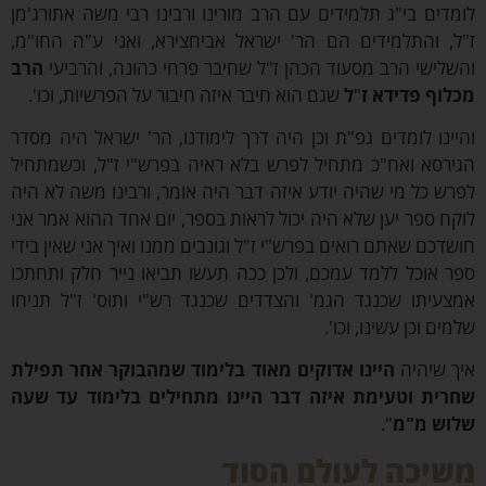
דים בי"ג תלמידים עם הרב מורינו ורבינו רבי משה אתורג'מן
, והתלמידים הם הר' ישראל אביחצירא, ואני ע"ה החו"מ,
לישי הרב מסעוד הכהן ז"ל שחיבר פרחי כהונה, והרביעי
הרב
וף פדידא ז
"
ל
שגם הוא חיבר איזה חיבור על הפרשיות, וכו'.
ינו לומדים גפ"ת וכן היה דרך לימודנו, הר' ישראל היה מסדר
רסא ואח"כ מתחיל לפרש בלא ראיה בפרש"י ז"ל, וכשמתחיל
ש כל מי שהיה יודע איזה דבר היה אומר, ורבינו משה לא היה
ח ספר יען שלא היה יכול לראות בספר, יום אחד ההוא אמר אני
דכם שאתם רואים בפרש"י ז"ל וגונבים ממנו ואיך אני שאין בידי
 אוכל ללמד עמכם, ולכן ככה תעשו תביאו נייר חלק ותחתכו
עיתו שכנגד הגמ' והצדדים שכנגד רש"י ותוס' ז"ל תניחו
ם וכן עשינו, וכו'.
 שיהיה
היינו אדוקים מאוד בלימוד שמהבוקר אחר תפילת
ית וטעימת איזה דבר היינו מתחילים בלימוד עד שעה
ש מ"מ
".
יכה לעולם הסוד