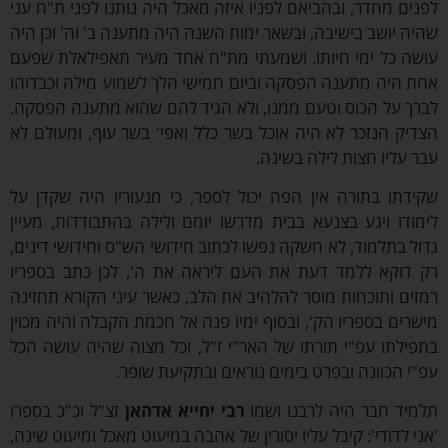
ים מחדר, ובהביאם לפניו איזה מאכל היה נותנו לפני ת"ח עני
ה יושב בישיבה, ובשאר ימות השנה היה מתענה ב' וה' וכן היה
ה כל ימי חיותו. ושמעתי מת"ח אחד מעיר תאפילאלת שפעם
 היה מתענה הפסקה וביום חמישי הלך לשמוע מילה וכבדוהו
ך על הכוס וטעם ממנו, ולא הגיד להם שהוא מתענה הפסקה.
יק הנזכר לא היה אוכל בשר כלל ואפי' בשר עוף, ומעולם לא
 עליו חצות לילה בשינה.
דתו בתורה אין הפה יכול לספר, כי מנעוריו היה שקדן על
ודו ויגע בצנעא בבית מדרשו יומם ולילה בהתבודדות, מעיין
ל בתלמוד, לא חשקה נפשו לכתוב חידושי הש"ס וחידושי דינים,
דוקא ללמד דעת את העם ליראה את ה', לכן כתב בספריו
ים ותוכחות מוסר להלהיב את הלב, כאשר עיני הקורא תחזינה
רים בספריו הק', ובסוף ימיו פנה אל חכמת הקבלה והיה מכוין
ילתו עפ"י תורתו של האר"י ז"ל, וכל מצוה שהיה עושה הכל
י הכוונה ובפרט בימים נוראים ובתקיעת שופר.
יד חבר היה לרבנו ושמו
רבי יחייא אדהאן
זצ"ל וכ"כ בספרו
י לדודי': קיבל עליו יסורין של אהבה במיעוט מאכל ומיעוט שינה,