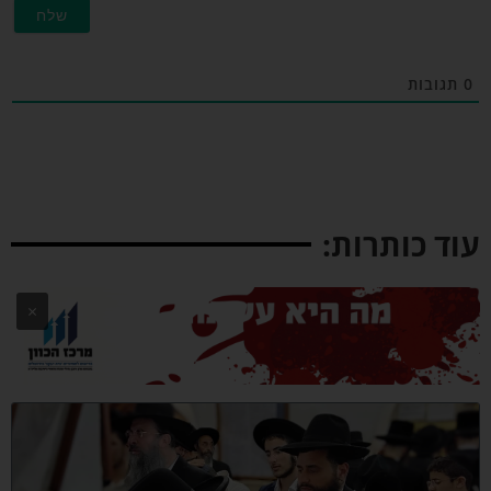
גובות
ד כותרות:
×