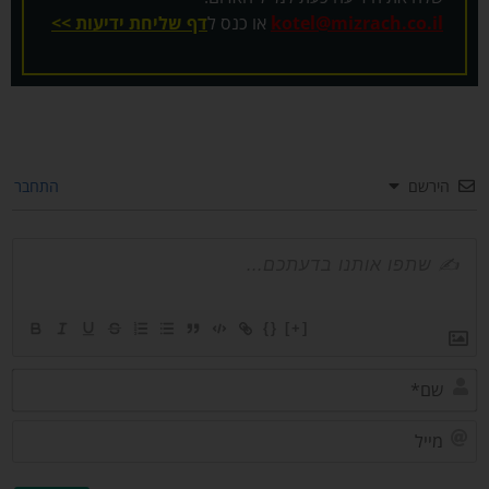
kotel@mizrach.co.il
או כנס ל
דף שליחת ידיעות >>
הירשם
התחבר
{}
[+]
שם*
מייל