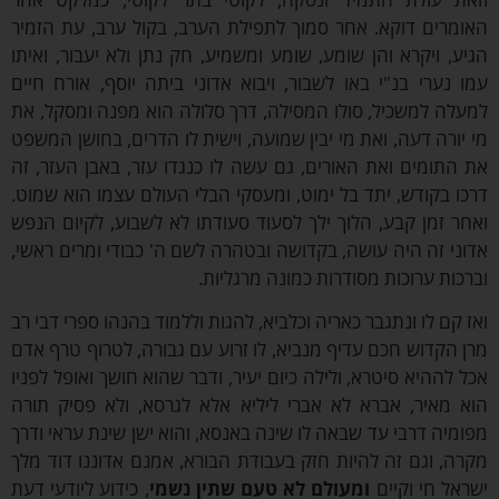
מרים דוקא. אחר סמוך לתפילת הערב, בקול ערב, עת הזמיר
ע, ויקרא והן שומע, שומע ומשמיע, חק נתן ולא יעבור, ואיתו
 נערי בנ"י באו לשבור, ויבוא אדוני ביתה יוסף, אורח חיים
לה למשכיל, סולו המסילה, דרך סלולה הוא מפנה ומסקל, את
יורה דעה, ואת מי יבין שמועה, וישית לו הדרים, בחושן המשפט
התומים ואת האורים, גם עשה לו כנגדו עזר, באבן העזר, זה
ו בקודש, יתד בל ימוט, ומעסקי הבלי העולם עצמו הוא שמוט.
ר זמן קבע, הלוך ילך לסעוד סעודתו לא לשבוע, לקיום הנפש
ני זה היה עושה, בקדושה ובטהרה לשם ה' כבודי ומרים ראשי,
כות ערוכות מסודרות כמונה מרגליות.
 קם לו ונתגבר כאריה וכלביא, להגות וללמוד בהנהו ספרי דבי רב
 הקדוש חכם עדיף מנביא, לו זרוע עם גבורה, לטרוף טרף אדם
 לההיא סיטרא, ולילה כיום יעיר, ודבר שהוא חושך ואופל לפניו
 מאיר, אברא לא אברי ליליא אלא לגרסא, ולא פסיק תורה
מיה דרבי עד שבאה לו שינה באנסא, והוא ישן שינת עראי ודרך
ה, וגם זה להיות חזק בעבודת הבורא, אמנם אדוננו דוד מלך
אל חי וקיים
ומעולם לא טעם שתין נשמי
, כידוע ליודעי דעת