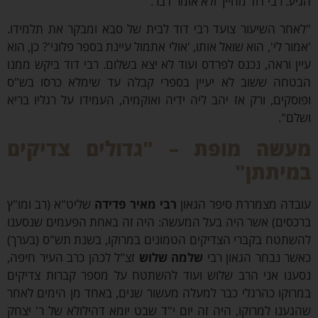
ע. רבי דוד מחייך ולא אומר דבר.
חר השיעור צועד רבי דוד לבית של סבא ומבקר את תלמידו.
ור לי', הוא שואל אותו, 'אולי אתמול עיינת בספר פלוני'? כן, הוא
ן וראה, נכנס לפרדס ועוד לא יצא בשלום. רבי דוד ביקש ממנו
חה ששוב לא יעיין בספרי קבלה עד שימלא כרסו בש"ס
סקים, ורק אז יהב ליה ידיה ואוקמיה, העמידו על רגליו בריא
ם".
שה מופת – "גדולים צדיקים
יתתן"
דה מצמררת סיפר הגאון
רבי מאיר פדידה
שליט"א (רב ומו"ץ
סים) אשר היה בעל המעשה: היה זה באחת הפעמים שנסענו
תטח בקברי הצדיקים הטמונים במרוקו, בשנת תש"ס (בערך)
ר נבחר הגאון רבי
שלמה שלוש
זצ"ל לכהן כרב העיר חיפה,
נו אני הרב שלוש ועוד להשתטח על מספר קברות צדיקים
וקו כהרגלי כבר למעלה מעשור שנים, באחד מן הימים לאחר
ענו למרוקו, היה זה יום י"ד שבט יומא דהילולא של ר' יצחק