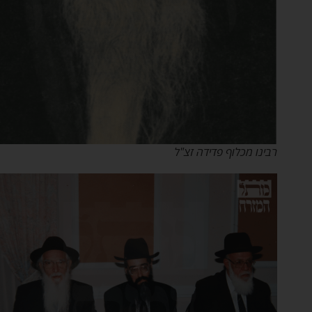
רבינו מכלוף פדידה זצ"ל