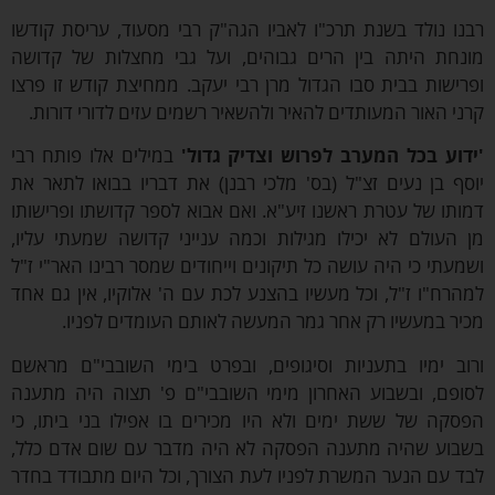
ו נולד בשנת תרכ"ו לאביו הגה"ק רבי מסעוד, עריסת קודשו
חת היתה בין הרים גבוהים, ועל גבי מחצלות של קדושה
ישות בבית סבו הגדול מרן רבי יעקב. ממחיצת קודש זו פרצו
י האור המעותדים להאיר ולהשאיר רשמים עזים לדורי דורות.
וע בכל המערב לפרוש וצדיק גדול'
במילים אלו פותח רבי
ף בן נעים זצ"ל (בס' מלכי רבנן) את דבריו בבואו לתאר את
תו של עטרת ראשנו זיע"א. ואם אבוא לספר קדושתו ופרישותו
העולם לא יכילו מגילות וכמה ענייני קדושה שמעתי עליו,
עתי כי היה עושה כל תיקונים וייחודים שמסר רבינו האר"י ז"ל
רח"ו ז"ל, וכל מעשיו בהצנע לכת עם ה' אלוקיו, אין גם אחד
ר במעשיו רק אחר גמר המעשה לאותם העומדים לפניו.
ב ימיו בתעניות וסיגופים, ובפרט בימי השובבי"ם מראשם
פם, ובשבוע האחרון מימי השובבי"ם פ' תצוה היה מתענה
קה של ששת ימים ולא היו מכירים בו אפילו בני ביתו, כי
וע שהיה מתענה הפסקה לא היה מדבר עם שום אדם כלל,
 עם הנער המשרת לפניו לעת הצורך, וכל היום מתבודד בחדר