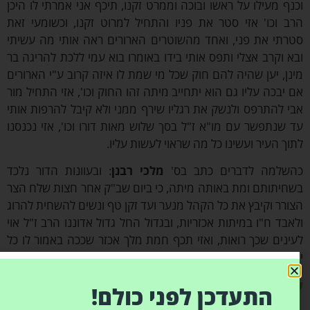
ף מעילו על ראשו ובוכה וממרט זקנו, תיכף אני אמרתי לו היכן
 וכו' אזי סטר את פניו והתחיל למרוט זקנו, וכשומעי זאת
תי את פני, ואחד מהשוטרים הארורים ראה אותי מה עשיתי
 וקרב אצלי ותפס אותי בידו באומרו בוא עמי ללכת להריגה בר
ן, יען שהיה להם חוק שכל מי שמת לו איזה קרוב ע"י הארורים
יבכה עליו גם הוא יתחייב מיתה זהו החוק וכו', אזי התחיל מור
 להתרפס ולנשק את רגליו שירף ממני ולא קיבל להרפות אותי
שנתפשר עם מו"א ז"ל בסך שלוש מאות דורו וכו', אזי נכנסנו
ך העיר ועשינו כל מה שראוי לעשות עליו.
למה לדברים כתב בס'
מלכי רבנן
: ובעוונות הדור נלכד
יתותם ומת באותה מיתה, כי ביום שב"ק אחר חצות שלח הצר
רר וקיבץ את כל הקהל מנער ועד זקן טף ונשים להשחית להרוג
בד ח"ו במיתות אכזריות, ובגדול החל גדול אדוננו הרב ז"ל אוי
נים שכך רואות, ואזי תכף חמת מלך אכזר שככה באמור לו כל
ציו זה שקול כי גדול ישראל וכפר על כל הקהל.
אה נשמתו בטהרה
התעדכן לפני כולם!