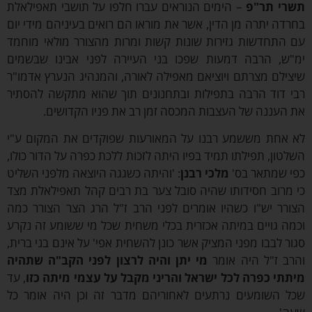
י תר"פ
– הימים הנוראים עברו חלפו על תושבי תאפילאלת
דה יתרה מן הדין, אשר את מוראו הם רואים בעיניהם מידי יום
התחדשות גזירות שונות קשות ומרות מהצורר מולאי מוחמד
ש, הרבה דמעות שפכו בני העיירה לפני אבינו שבשמים
ילם מצרתם ויוציאם מאפילה לאורה, והמנהיג הנערץ אדמו"ר
 דוד הרבה בתפילות ובתחנונים תוך שהוא מתקשה להסתיר
העננה של העצבות המכסה זמן רב את פניו הקדושים.
אחת מששמע רבנו על המאורעות שפוקדים את המקום ע"י
טון, תפילתו תמיד בפיו היתה לזכות ללכת כפרה על הדור כולו,
 שמתאר בס'
מלכי רבנן
: 'והיתה כשגגה היוצאה מלפני השליט
מרוב חסידותו שהיה סובל צער בת רבים קהל תאפילאלת מצד
רר יש"ו כשהיו אומרים לפני הרב ז"ל הרג הצר הצורר כמה
ה גויים במיתה אכזרית בכלי משחית שכל מי ששומע זה נקרע
ר לבבו מפני המציק אשר כונן להשחית אפי' על אינם בני ברית,
ב ז"ל היה אומר
מי יתן והיה לרצון לפני הקב"ה שתהיה
תי כפרה לכל ישראל והריני מקבל על עצמי מיתה כזו
, עד
 השומעים נרתעים לאחוריהם מדבר זה וכן היה אומר כל